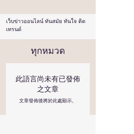
เว็บข่าวออนไลน์ ทันสมัย ทันใจ ติด
เทรนด์
ทุกหมวด
此語言尚未有已發佈
之文章
文章發佈後將於此處顯示。