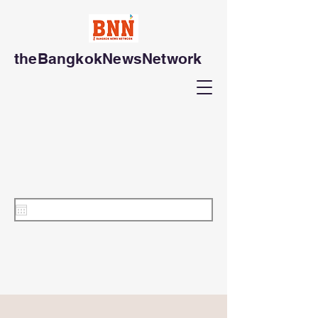
theBangkokNewsNetwork