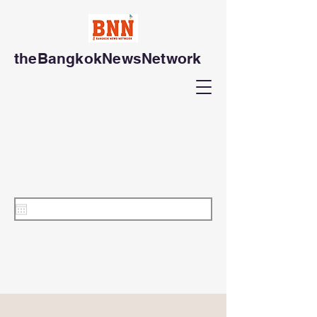
theBangkokNewsNetwork