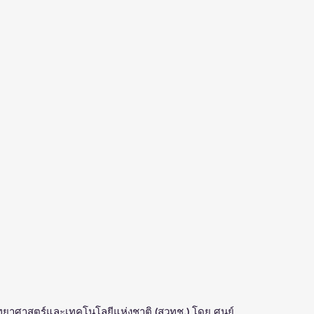
ทยาศาสตร์และเทคโนโลยีแห่งชาติ (สวทช.) โดย ศูนย์