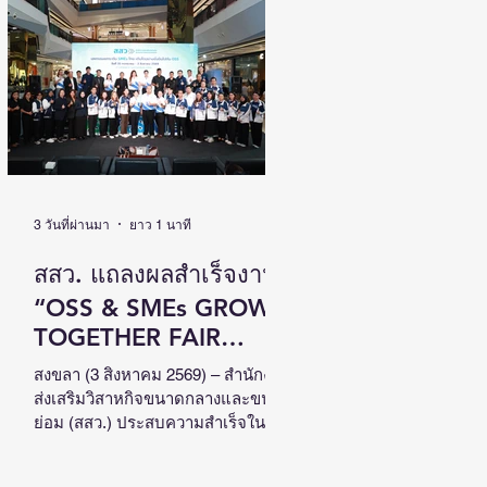
เติบโตไปด้วยกัน วันที่ 4 สิงหาคม
2569 นายนิกร โสมกลาง รัฐมนตรี
ว่าการกระทรวงการพัฒนาสังคมและ
ความมั่นคงของมนุษย์ (รมว.พม.) เป็น
ประธานเปิดงานสัมมนาวิชาการระดับ
ชาติด้านคนพิการ ครั้งที่ 18 (NCPD
2026) ภายใต้แนวคิด “From Learning
to Earning : Innovation for Persons
with Disabilities in
3 วันที่ผ่านมา
ยาว 1 นาที
สสว. แถลงผลสำเร็จงาน
“OSS & SMEs GROW
TOGETHER FAIR
2026”ณ จังหวัดสงขลา
สงขลา (3 สิงหาคม 2569) – สำนักงาน
ส่งเสริมวิสาหกิจขนาดกลางและขนาด
สร้างมูลค่าเศรษฐกิจ
ย่อม (สสว.) ประสบความสำเร็จใน
หมุนเวียนกว่า 5 ล้าน
การจัดงาน “OSS & SMEs GROW
TOGETHER FAIR 2026 มหกรรมยก
บาท หนุน SMEs ภาคใต้