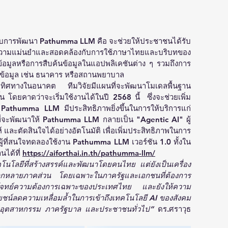
รับการพัฒนา Pathumma LLM คือ จะช่วยให้ประชาชนได้รับ
วามแม่นยำและสอดคล้องกับการใช้ภาษาไทยและบริบทของ
อมูลหรือการสืบค้นข้อมูลในแอปพลิเคชันต่าง ๆ รวมถึงการ
ดข้อมูล เช่น ธนาคาร หรือสถานพยาบาล
ทิศทางในอนาคต ทีมวิจัยมีแผนที่จะพัฒนาโมเดลพื้นฐาน 
 โดยคาดว่าจะเริ่มใช้งานได้ในปี 2568 นี้  ซึ่งจะช่วยเพิ่ม
Pathumma LLM มีประสิทธิภาพยิ่งขึ้นในการให้บริการแก่
ี่จะพัฒนาให้ Pathumma LLM กลายเป็น "Agentic AI" ผู้
ห์ และตัดสินใจได้อย่างอัตโนมัติ เพื่อเพิ่มประสิทธิภาพในการ
ผู้ที่สนใจทดลองใช้งาน Pathumma LLM เวอร์ชัน 1.0 ทั้งใน
ได้ที่ 
https://aiforthai.in.th/pathumma-llm/
นโลยีที่สร้างสรรค์และพัฒนาโดยคนไทย แต่ยังเป็นเครื่อง
หลากหลายภาคส่วน โดยเฉพาะในภาครัฐและเอกชนที่ต้องการ
บโจทย์ความต้องการเฉพาะของประเทศไทย และยังให้ความ
ชน์ลดความเหลื่อมล้ำในการเข้าถึงเทคโนโลยี AI ของสังคม
คอุตสาหกรรม ภาครัฐบาล และประชาชนทั่วไป”
 ดร.ศราวุธ 