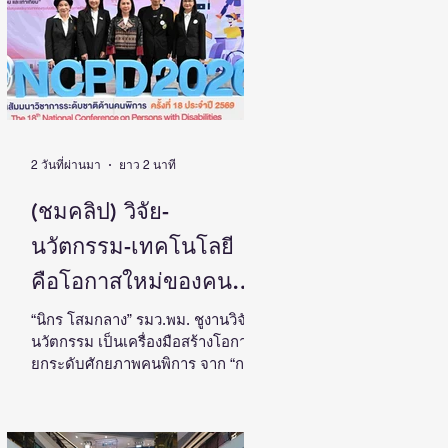
ประเทศ
โดย ดร.วิภารัตน์ ดีอ่อง ผู้อำนวยการ
สำนักงานการวิจัยแห่งชาติ เป็น
ประธานในงานแถลงข่าวพร้อมด้วย
คณะผู้บริหาร ผู้ทรงคุณวุฒิ วช. นัก
วิจัย และผู้สนใจเข้าร่วม ณ ศูนย์
สารสนเทศกลางด้านวิทยาศาสตร์
วิจัยและนวัตกรรม สำนักงานการวิจัย
แห่งชาติ ดร.วิภารัตน์ ดีอ
2 วันที่ผ่านมา
ยาว 2 นาที
(ชมคลิป) วิจัย-
นวัตกรรม-เทคโนโลยี
คือโอกาสใหม่ของคน
พิการไทย และพลังขับ
“นิกร โสมกลาง” รมว.พม. ชูงานวิจัย-
นวัตกรรม เป็นเครื่องมือสร้างโอกาส
เคลื่อนเศรษฐกิจประเทศ
ยกระดับศักยภาพคนพิการ จาก “การ
เรียนรู้” สู่ “การสร้างรายได้” พร้อม
ผลักดันความร่วมมือทุกภาคส่วน
สร้างสังคมที่ทุกคนเข้าถึง มีส่วนร่วม