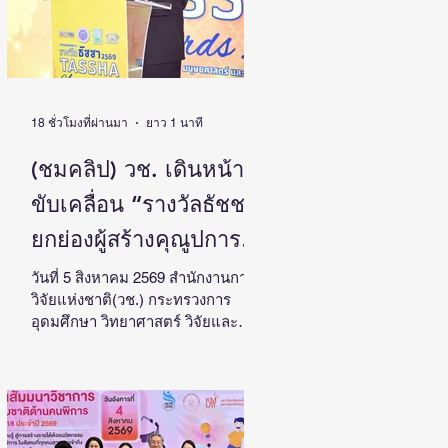
18 ชั่วโมงที่ผ่านมา
ยาว 1 นาที
(ชมคลิป) วช. เดินหน้า
ขับเคลื่อน “รางวัลธัชชา”
ยกย่องผู้สร้างคุณูปการ
ด้านสังคมศาสตร์
วันที่ 5 สิงหาคม 2569 สำนักงานการ
วิจัยแห่งชาติ(วช.) กระทรวงการ
มนุษยศาสตร์ และ
อุดมศึกษา วิทยาศาสตร์ วิจัยและ
ศิลปกรรมศาสตร์ สร้าง
นวัตกรรม จัดแถลงข่าวรางวัลการ
วิจัยด้านสังคมศาสตร์ มนุษยศาสตร์
แรงบันดาลใจและต่อยอด
และศิลปกรรมศาสตร์แห่ง
งานวิจัยสู่การพัฒนา
ประเทศไทย “รางวัลธัชชา” (TASSHA
Awards) ประจำปีงบประมาณ 2569