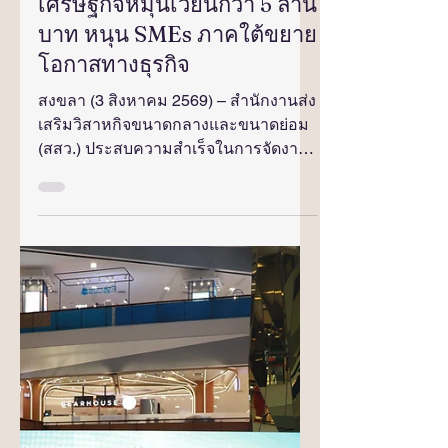
TOGETHER FAIR 2026”ณ
จังหวัดสงขลา สร้างมูลค่า
เศรษฐกิจหมุนเวียนกว่า 5 ล้าน
บาท หนุน SMEs ภาคใต้ขยาย
โอกาสทางธุรกิจ
สงขลา (3 สิงหาคม 2569) – สำนักงานส่ง
เสริมวิสาหกิจขนาดกลางและขนาดย่อม
(สสว.) ประสบความสำเร็จในการจัดงาน
“OSS & SMEs GROW TOGETHER
FAIR 2026 มหกรรมยกระดับ SMEs ไทย
เติบโตอย่างยั่งยืนไปกับ OSS” ครั้งที่ 4 ณ
ศูนย์การค้าเซ็นทรัล หาดใหญ่ จังหวัด
สงขลา ระหว่างวันที่ 31 กรกฎาคม – 2
สิงหาคม 2569 โดยสามารถสร้างมูลค่า
ทางเศรษฐกิจหมุนเวียนในพื้นที่กว่า 5
ล้านบาท จากการจัดแสดงและจำหน่าย
สินค้า รวมถึงการเชื่อมโยงโอกาสทาง