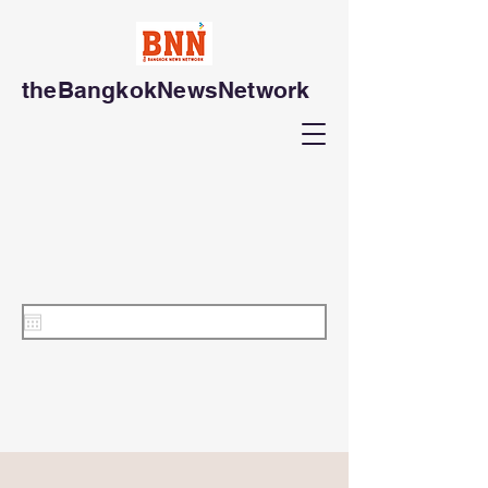
theBangkokNewsNetwork