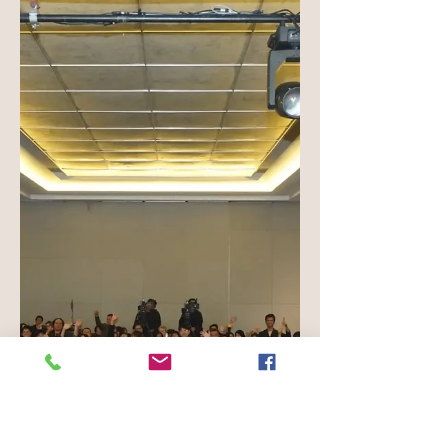
FAIR 2026 มหกรรมยกระดับ SMEs ไทย
เติบโตอย่างยั่งยืนไปกับ OSS” ครั้งที่ 4
ประจำภูมิภาคใต้ อย่างเป็นทางการ ณ
ลานโปรโมชั่น ชั้น 1 ศูนย์การค้าเซ็นทรัล
หาดใหญ่ จังหวัดสงขลา ปิดฉากกิจกรรม
โรดโชว์สัญจรครบทั้ง 4 ภูมิภาคทั่ว
ประเทศอย่างยิ่งใหญ่ โดยกำหนดจัดขึ้น
ระหว่างวันที่ 31 กรกฎาคม – 2 สิงหาคม
2569 เพื่อสร้างโอกาสทางการตลาดแล