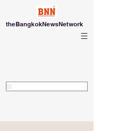
theBangkokNewsNetwork