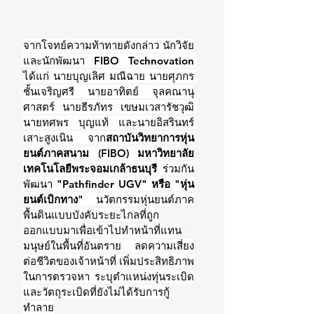
จากโจทย์ความท้าทายดังกล่าว นักวิจัย
และนักพัฒนา FIBO Technovation 
ได้แก่ นายบุญเลิศ มณีฉาย นายศุภกร 
ชั้นเจริญศรี นายอาทิตย์ จุลคณานุ
ศาสตร์ นายธีรภัทร เขษมเวสารัชวุฒิ 
นายทศพร บุญแท้ และนายอิสรินทร์ 
เสาะสูงเนิน จาก
สถาบันวิทยาการหุ่น
ยนต์ภาคสนาม (FIBO) มหาวิทยาลัย
เทคโนโลยีพระจอมเกล้าธนบุรี
 ร่วมกัน
พัฒนา
 "Pathfinder UGV" หรือ "หุ่น
ยนต์เบิกทาง"
 นวัตกรรมหุ่นยนต์ภาค
พื้นดินแบบบังคับระยะไกลที่ถูก
ออกแบบมาเพื่อเข้าไปทำหน้าที่แทน
มนุษย์ในพื้นที่อันตราย ลดความเสี่ยง
ต่อชีวิตของเจ้าหน้าที่ เพิ่มประสิทธิภาพ
ในการตรวจหา ระบุตำแหน่งทุ่นระเบิด
และวัตถุระเบิดที่ยังไม่ได้รับการกู้
ทำลาย