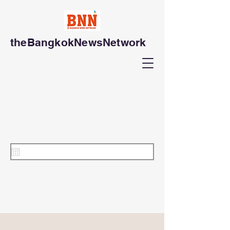
theBangkokNewsNetwork