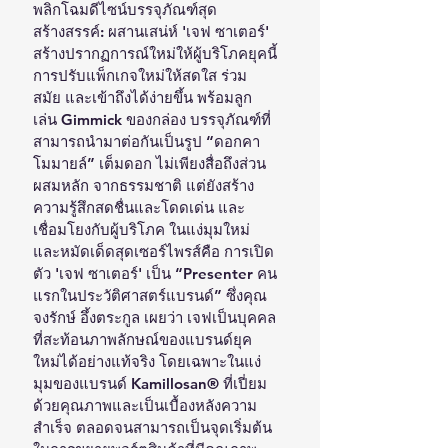
พลิกโฉมดีไซน์บรรจุภัณฑ์สุด
สร้างสรรค์: ผสานเสน่ห์ 'เจฟ ซาเตอร์' 
สร้างปรากฏการณ์ใหม่ให้ผู้บริโภคยุคนี้
การปรับแพ็กเกจใหม่ให้สดใส ร่วม
สมัย และเข้าถึงได้ง่ายขึ้น พร้อมลูก
เล่น Gimmick ของกล่อง บรรจุภัณฑ์ที่
สามารถนำมาต่อกันเป็นรูป “ดอกคา
โมมายล์” เต็มดอก ไม่เพียงสื่อถึงส่วน 
ผสมหลัก จากธรรมชาติ แต่ยังสร้าง
ความรู้สึกสดชื่นและโดดเด่น และ
เชื่อมโยงกับผู้บริโภค ในแง่มุมใหม่
และหมัดเด็ดสุดเซอร์ไพรส์คือ การเปิด
ตัว 'เจฟ ซาเตอร์' เป็น “Presenter คน
แรกในประวัติศาสตร์แบรนด์” ซึ่งคุณ
จงรักษ์ อึ้งตระกูล เผยว่า เจฟเป็นบุคคล
ที่สะท้อนภาพลักษณ์ของแบรนด์ยุค
ใหม่ได้อย่างแท้จริง โดยเฉพาะในแง่
มุมของแบรนด์ Kamillosan® ที่เปี่ยม
ด้วยคุณภาพและเป็นเบื้องหลังความ
สำเร็จ ตลอดจนสามารถเป็นจุดเริ่มต้น