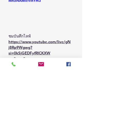
Mn5l4AMleVlnYm3
ชมบันทึกไลฟ์
https://www.youtube.com/live/gN
j8Rp9Wgwg?
si=0kSjGEDFyfRlCKXW
เศรษฐกิจ-ธุรกิจ
สุขภาพและความงาม
บันเทิง ท่องเที่ยว และกีฬา
ดูทั้งหมด
โพสต์ล่าสุด