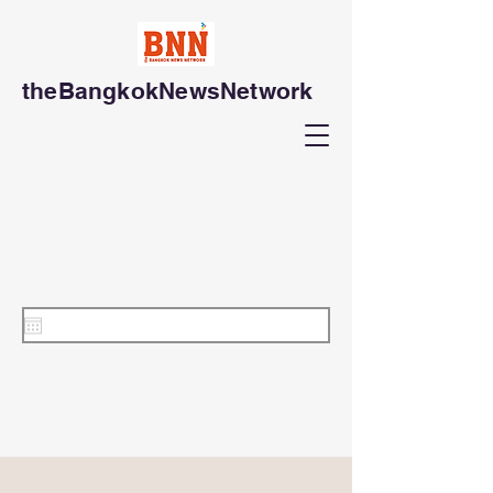
theBangkokNewsNetwork