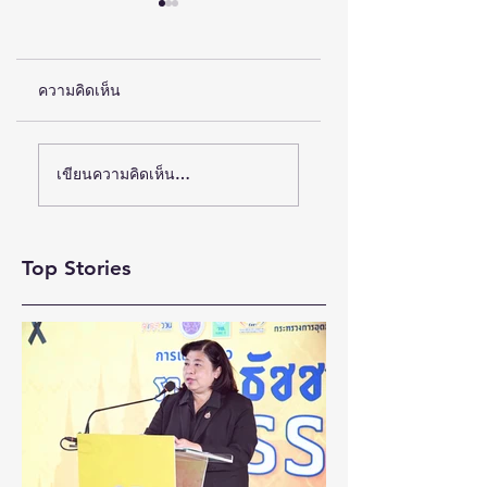
ความคิดเห็น
(ชมคลิป) วช. เดินหน้า
ห้างเซ็นทรัล ชวนตัว
เขียนความคิดเห็น…
ขับเคลื่อน “รางวัลธัช
มัมช้อปสนุก กับ
ชา” ยกย่องผู้สร้าง
แคมเปญ “CENTRA
MOM
คุณูปการด้าน
Top Stories
MOMENTS”เสริฟ์ดี
สังคมศาสตร์
ลวงในสุดคุ้มทุกช่อง
มนุษยศาสตร์ และ
ทาง เริ่มวันนี้ – 31
ศิลปกรรมศาสตร์
สิงหาคม 2569
สร้างแรงบันดาลใจ
และต่อยอดงานวิจัยสู่
การพัฒนาประเทศ