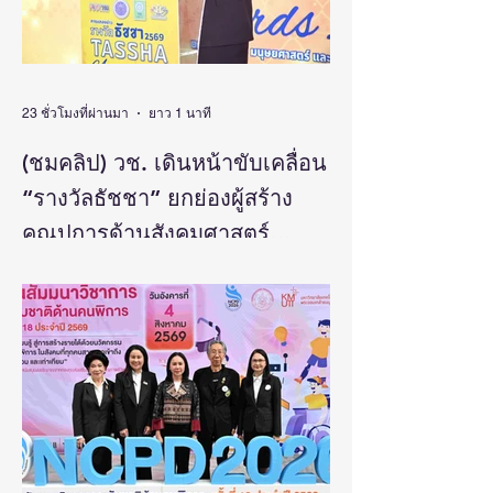
23 ชั่วโมงที่ผ่านมา
ยาว 1 นาที
(ชมคลิป) วช. เดินหน้าขับเคลื่อน
“รางวัลธัชชา” ยกย่องผู้สร้าง
คุณูปการด้านสังคมศาสตร์
มนุษยศาสตร์ และศิลปกรรม
วันที่ 5 สิงหาคม 2569 สำนักงานการวิจัยแห่ง
ชาติ(วช.) กระทรวงการอุดมศึกษา
ศาสตร์ สร้างแรงบันดาลใจและ
วิทยาศาสตร์ วิจัยและนวัตกรรม จัดแถลง
ต่อยอดงานวิจัยสู่การพัฒนา
ข่าวรางวัลการวิจัยด้านสังคมศาสตร์
ประเทศ
มนุษยศาสตร์และศิลปกรรมศาสตร์แห่ง
ประเทศไทย “รางวัลธัชชา” (TASSHA
Awards) ประจำปีงบประมาณ 2569 โดย
ดร.วิภารัตน์ ดีอ่อง ผู้อำนวยการสำนักงาน
การวิจัยแห่งชาติ เป็นประธานในงานแถลง
ข่าวพร้อมด้วย คณะผู้บริหาร ผู้ทรงคุณวุฒิ