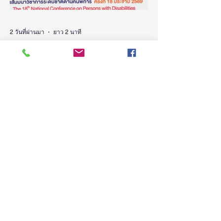
วช. นักวิจัย และผู้สนใจเข้าร่วม ณ ศูนย์
สารสนเทศกลางด้านวิทยาศาสตร์ วิจัยและ
นวัตกรรม สำนักงานการวิจัยแห่งชาติ
2 วันที่ผ่านมา
ยาว 2 นาที
ดร.วิภารัตน์ ดีอ
(ชมคลิป) วิจัย-นวัตกรรม-
เทคโนโลยี คือโอกาสใหม่ของ
คนพิการไทย และพลังขับเคลื่อน
เศรษฐกิจประเทศ
“นิกร โสมกลาง” รมว.พม. ชูงานวิจัย-
นวัตกรรม เป็นเครื่องมือสร้างโอกาส ยก
ระดับศักยภาพคนพิการ จาก “การเรียนรู้” สู่
“การสร้างรายได้” พร้อมผลักดันความร่วมมือ
ทุกภาคส่วน สร้างสังคมที่ทุกคนเข้าถึง มีส่วน
ร่วม เติบโตไปด้วยกัน วันที่ 4 สิงหาคม 2569
นายนิกร โสมกลาง รัฐมนตรีว่าการกระทรวง
การพัฒนาสังคมและความมั่นคงของมนุษย์
(รมว.พม.) เป็นประธานเปิดงานสัมมนา
วิชาการระดับชาติด้านคนพิการ ครั้งที่ 18
(NCPD 2026) ภายใต้แนวคิด “From