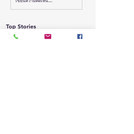
เขียนความคิดเห็น…
ไทย ส่งอุปกรณ์
สวทช. แถลงจัด
NECTEC-ACE 202
วิทยาศาสตร์ “CE-7
ฉลอง 40 ปี เนคเทค
MATCH” ฝีมือคน
Top Stories
“Legacy & Beyond
ไทย ร่วมภารกิจ
ชู 40+ หัวข้อ-
สำรวจดวงจันทร์ 24
วิทยากร-เทคโนโลยี
สิงหาคมนี้
ชวนค้นหา “บทต่อไป
ของเทคโนโลยีไทย 
กันยายนนี้
1 วันที่ผ่านมา
ยาว 1 นาที
(ชมคลิป) วช. เดินหน้าขับเคลื่อน