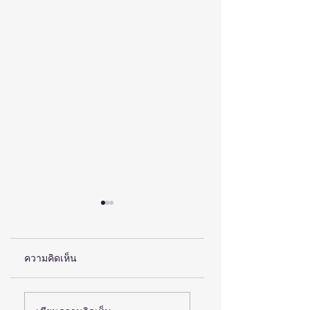
ความคิดเห็น
(ชมคลิป) ครั้งแรกของ
(ชมคลิป)เนคเทค