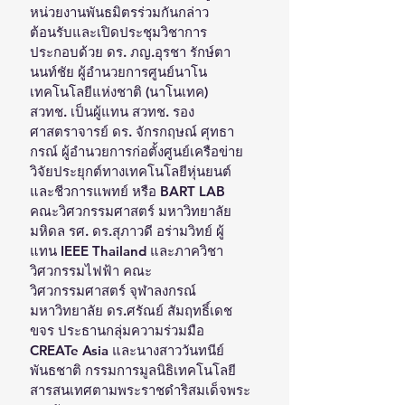
หน่วยงานพันธมิตรร่วมกันกล่าว
ต้อนรับและเปิดประชุมวิชาการ 
ประกอบด้วย ดร. ภญ.อุรชา รักษ์ตา
นนท์ชัย ผู้อำนวยการศูนย์นาโน
เทคโนโลยีแห่งชาติ (นาโนเทค) 
สวทช. เป็นผู้แทน สวทช. รอง
ศาสตราจารย์ ดร. จักรกฤษณ์ ศุทธา
กรณ์ ผู้อำนวยการก่อตั้งศูนย์เครือข่าย
วิจัยประยุกต์ทางเทคโนโลยีหุ่นยนต์
และชีวการแพทย์ หรือ BART LAB 
คณะวิศวกรรมศาสตร์ มหาวิทยาลัย
มหิดล รศ. ดร.สุภาวดี อร่ามวิทย์ ผู้
แทน IEEE Thailand และภาควิชา
วิศวกรรมไฟฟ้า คณะ
วิศวกรรมศาสตร์ จุฬาลงกรณ์
มหาวิทยาลัย ดร.ศรัณย์ สัมฤทธิ์เดช
ขจร ประธานกลุ่มความร่วมมือ 
CREATe Asia และนางสาววันทนีย์ 
พันธชาติ กรรมการมูลนิธิเทคโนโลยี
สารสนเทศตามพระราชดำริสมเด็จพระ