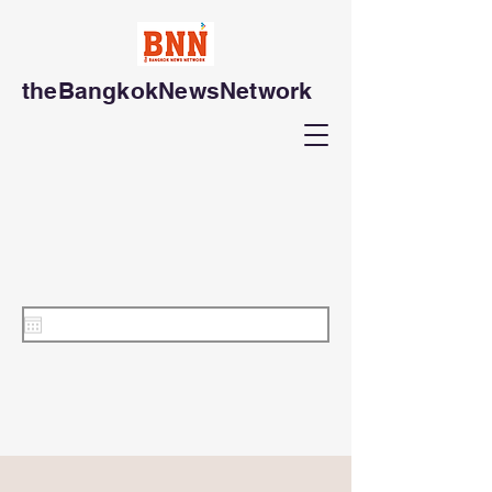
theBangkokNewsNetwork