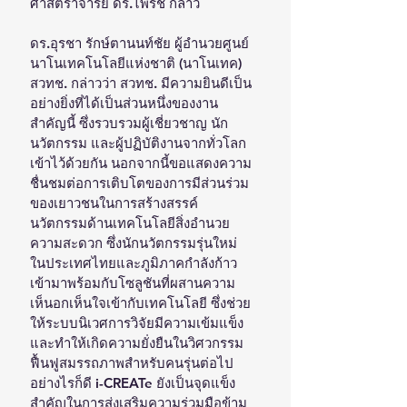
ศาสตราจารย์ ดร.ไพรัช กล่าว
ดร.อุรชา รักษ์ตานนท์ชัย ผู้อำนวยศูนย์
นาโนเทคโนโลยีแห่งชาติ (นาโนเทค) 
สวทช. กล่าวว่า สวทช. มีความยินดีเป็น
อย่างยิ่งที่ได้เป็นส่วนหนึ่งของงาน
สำคัญนี้ ซึ่งรวบรวมผู้เชี่ยวชาญ นัก
นวัตกรรม และผู้ปฏิบัติงานจากทั่วโลก
เข้าไว้ด้วยกัน นอกจากนี้ขอแสดงความ
ชื่นชมต่อการเติบโตของการมีส่วนร่วม
ของเยาวชนในการสร้างสรรค์
นวัตกรรมด้านเทคโนโลยีสิ่งอำนวย
ความสะดวก ซึ่งนักนวัตกรรมรุ่นใหม่
ในประเทศไทยและภูมิภาคกำลังก้าว
เข้ามาพร้อมกับโซลูชันที่ผสานความ
เห็นอกเห็นใจเข้ากับเทคโนโลยี ซึ่งช่วย
ให้ระบบนิเวศการวิจัยมีความเข้มแข็ง 
และทำให้เกิดความยั่งยืนในวิศวกรรม
ฟื้นฟูสมรรถภาพสำหรับคนรุ่นต่อไป 
อย่างไรก็ดี i-CREATe ยังเป็นจุดแข็ง
สำคัญในการส่งเสริมความร่วมมือข้าม