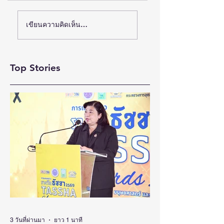
(ชมคลิป) วช. เดินหน้า
ห้างเซ็นทรัล ชวนตัว
เขียนความคิดเห็น…
ขับเคลื่อน “รางวัลธัช
มัมช้อปสนุก กับ
ชา” ยกย่องผู้สร้าง
แคมเปญ “CENTRA
MOM
คุณูปการด้าน
Top Stories
MOMENTS”เสริฟ์ดี
สังคมศาสตร์
ลวงในสุดคุ้มทุกช่อง
มนุษยศาสตร์ และ
ทาง เริ่มวันนี้ – 31
ศิลปกรรมศาสตร์
สิงหาคม 2569
สร้างแรงบันดาลใจ
และต่อยอดงานวิจัยสู่
การพัฒนาประเทศ
3 วันที่ผ่านมา
ยาว 1 นาที