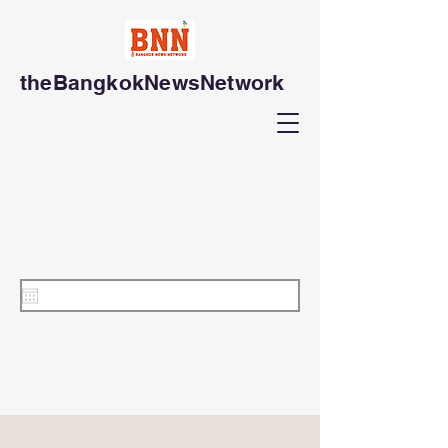
theBangkokNewsNetwork