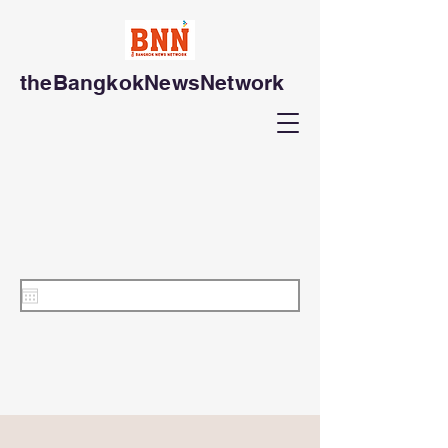
theBangkokNewsNetwork