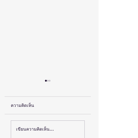
ความคิดเห็น
พลิกงานวิจัยบนหิ้งสู่
รัฐบาลผนึกกำลัง
เขียนความคิดเห็น…
เศรษฐกิจหมื่นล้าน:
สวทช.-ก.พ.ร.-DGA