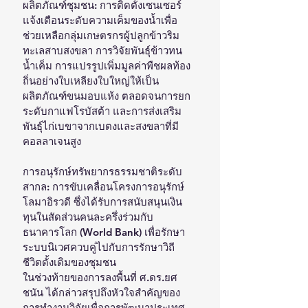
ผลิตภัณฑ์ชุมชน: การติดตั้งเซนเซอร์
แจ้งเตือนระดับความเค็มของน้ำเพื่อ
ช่วยเหลือกลุ่มเกษตรกรผู้ปลูกข้าวริม
ทะเลสาบสงขลา การวิจัยพันธุ์ข้าวทน
น้ำเค็ม การแปรรูปเพิ่มมูลค่าพืชผลท้อง
ถิ่นอย่างใบเหลียงใบใหญ่ให้เป็น
ผลิตภัณฑ์ขนมอบแห้ง ตลอดจนการยก
ระดับกาแฟโรบัสต้า และการส่งเสริม
พันธุ์ไก่เบขาจากเบตงและสงขลาที่มี
คอลลาเจนสูง
การอนุรักษ์ทรัพยากรธรรมชาติระดับ
สากล: การขับเคลื่อนโครงการอนุรักษ์
โลมาอิรวดี ซึ่งได้รับการสนับสนุนเงิน
ทุนในสัดส่วนคนละครึ่งร่วมกับ
ธนาคารโลก (World Bank) เพื่อรักษา
ระบบนิเวศควบคู่ไปกับการรักษาวิถี
ชีวิตดั้งเดิมของชุมชน
ในช่วงท้ายของการลงพื้นที่ ศ.ดร.ยศ
ชนัน ได้กล่าวสรุปถึงหัวใจสำคัญของ
การทำงานวิจัยเพื่อการพัฒนาประเทศ