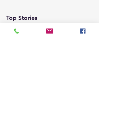
เจาะลึกมุมมองใหม่ใน
ประกาศขับเคลื่อน“A
Driven
งาน “IP x Venture
Top Stories
Government
Rise Thailand
Services” พร้อมเปิ
2026”
ตัว “AI Agentic
Chatbot” ยกระดับ
การบริการภาครัฐยุ
ใหม่ตอบโจทย์
ประชาชน
3 วันที่ผ่านมา
ยาว 1 นาที
(ชมคลิป) วช. เดินหน้าขับเคลื่อน
“รางวัลธัชชา” ยกย่องผู้สร้าง