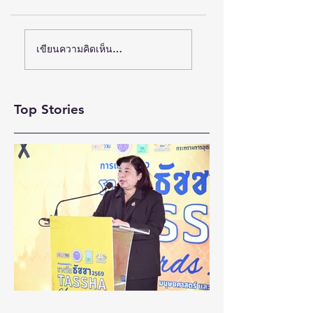
(ชมคลิป) วิจัย-
สสว. แถลงผลสำเร็จ
เขียนความคิดเห็น…
นวัตกรรม-เทคโนโลยี
งาน “OSS & SMEs
GROW TOGETHE
คือโอกาสใหม่ของคน
FAIR 2026”ณ จังหว
พิการไทย และพลังขับ
Top Stories
สงขลา สร้างมูลค่า
เคลื่อนเศรษฐกิจ
เศรษฐกิจหมุนเวียน
ประเทศ
กว่า 5 ล้านบาท หนุน
SMEs ภาคใต้ขยาย
โอกาสทางธุรกิจ