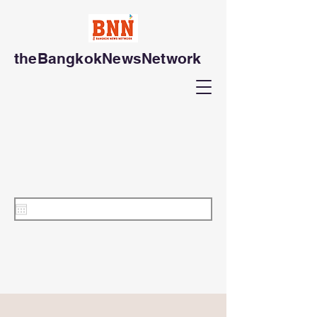
theBangkokNewsNetwork