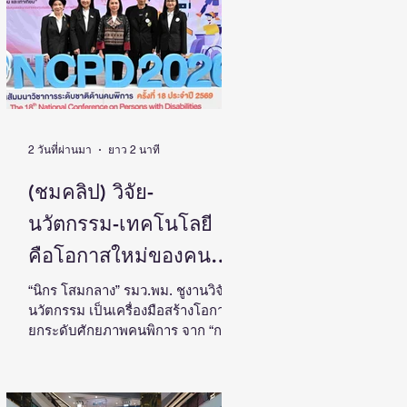
ประเทศ
โดย ดร.วิภารัตน์ ดีอ่อง ผู้อำนวยการ
สำนักงานการวิจัยแห่งชาติ เป็น
ประธานในงานแถลงข่าวพร้อมด้วย
คณะผู้บริหาร ผู้ทรงคุณวุฒิ วช. นัก
วิจัย และผู้สนใจเข้าร่วม ณ ศูนย์
สารสนเทศกลางด้านวิทยาศาสตร์
วิจัยและนวัตกรรม สำนักงานการวิจัย
แห่งชาติ ดร.วิภารัตน์ ดีอ
2 วันที่ผ่านมา
ยาว 2 นาที
(ชมคลิป) วิจัย-
นวัตกรรม-เทคโนโลยี
คือโอกาสใหม่ของคน
พิการไทย และพลังขับ
“นิกร โสมกลาง” รมว.พม. ชูงานวิจัย-
นวัตกรรม เป็นเครื่องมือสร้างโอกาส
เคลื่อนเศรษฐกิจประเทศ
ยกระดับศักยภาพคนพิการ จาก “การ
เรียนรู้” สู่ “การสร้างรายได้” พร้อม
ผลักดันความร่วมมือทุกภาคส่วน
สร้างสังคมที่ทุกคนเข้าถึง มีส่วนร่วม