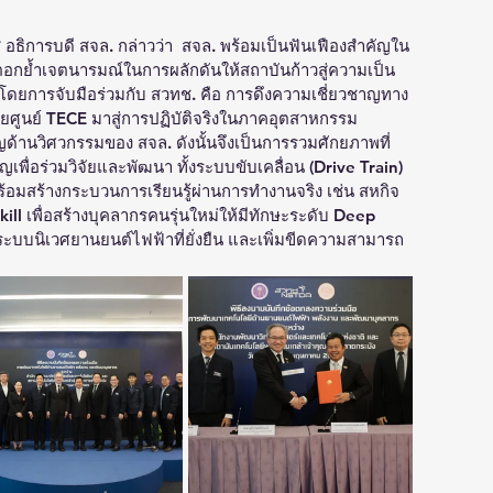
 อธิการบดี สจล. กล่าวว่า  สจล. พร้อมเป็นฟันเฟืองสำคัญใน
อกย้ำเจตนารมณ์ในการผลักดันให้สถาบันก้าวสู่ความเป็น 
โดยการจับมือร่วมกับ สวทช. คือ การดึงความเชี่ยวชาญทาง
ดยศูนย์ TECE มาสู่การปฏิบัติจริงในภาคอุตสาหกรรม
้านวิศวกรรมของ สจล. ดังนั้นจึงเป็นการรวมศักยภาพที่
พื่อร่วมวิจัยและพัฒนา ทั้งระบบขับเคลื่อน (Drive Train) 
อมสร้างกระบวนการเรียนรู้ผ่านการทำงานจริง เช่น สหกิจ
ill เพื่อสร้างบุคลากรคนรุ่นใหม่ให้มีทักษะระดับ Deep 
ีระบบนิเวศยานยนต์ไฟฟ้าที่ยั่งยืน และเพิ่มขีดความสามารถ