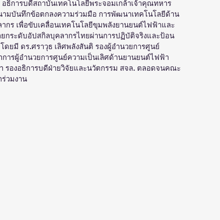
สี อธิการบดีสถาบันเทคโนโลยีพระจอมเกล้าเจ้าคุณทหาร
ลงนามบันทึกข้อตกลงความร่วมมือ การพัฒนาเทคโนโลยีด้าน
ากร เพื่อขับเคลื่อนเทคโนโลยีขุมพลังยานยนต์ไฟฟ้าและ
ยกระดับอัปสกิลบุคลากรไทยผ่านการปฏิบัติจริงและป้อน
โดยมี ดร.ศราวุธ เลิศพลังสันติ รองผู้อำนวยการศูนย์
าการผู้อำนวยการศูนย์ความเป็นเลิศด้านยานยนต์ไฟฟ้า
ภา รองอธิการบดีฝ่ายวิจัยและนวัตกรรม สจล. ตลอดจนคณะ
้าร่วมงาน