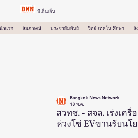
บีเอ็นเอ็น
น้าแรก
สัมภาษณ์
ประชาสัมพันธ์
วิทย์-เทคโน-ศึกษา
ส
Bangkok News Network
18 พ.ค.
สวทช. - สจล. เร่งเครื่
ห่วงโซ่ EVขานรับนโยบ