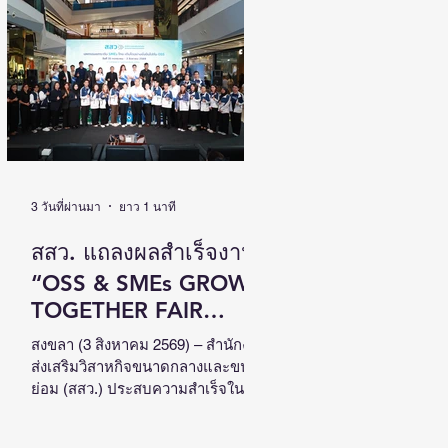
เติบโตไปด้วยกัน วันที่ 4 สิงหาคม
2569 นายนิกร โสมกลาง รัฐมนตรี
ว่าการกระทรวงการพัฒนาสังคมและ
ความมั่นคงของมนุษย์ (รมว.พม.) เป็น
ประธานเปิดงานสัมมนาวิชาการระดับ
ชาติด้านคนพิการ ครั้งที่ 18 (NCPD
2026) ภายใต้แนวคิด “From Learning
to Earning : Innovation for Persons
with Disabilities in
3 วันที่ผ่านมา
ยาว 1 นาที
สสว. แถลงผลสำเร็จงาน
“OSS & SMEs GROW
TOGETHER FAIR
2026”ณ จังหวัดสงขลา
สงขลา (3 สิงหาคม 2569) – สำนักงาน
ส่งเสริมวิสาหกิจขนาดกลางและขนาด
สร้างมูลค่าเศรษฐกิจ
ย่อม (สสว.) ประสบความสำเร็จใน
หมุนเวียนกว่า 5 ล้าน
การจัดงาน “OSS & SMEs GROW
TOGETHER FAIR 2026 มหกรรมยก
บาท หนุน SMEs ภาคใต้