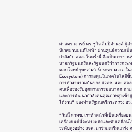
ศาสตราจารย์ ดร.ชูกิจ ลิมปิจำนงค์ ผู
นิเวศยานยนต์ไฟฟ้า ผ่านศูนย์ความเป
กำลังกับ สจล. ในครั้งนี้ ถือเป็นการข
นายกรัฐมนตรีและรัฐมนตรีว่าการกระท
ตอบโจทย์ยุทธศาสตร์กระทรวง อว. ใน
Ecosystem) การลงทุนในเทคโนโลยีขั้นแ
การทำงานร่วมกันของ สวทช. และ สจล. ภ
คนเพื่อรองรับอุตสาหกรรมอนาคต ตามย
และการพัฒนากำลังคนคุณภาพสูงเข้าสู
ได้งาน” ของท่านรัฐมนตรีกระทรวง อว.
“วันนี้ สวทช. เราทำหน้าที่เป็นเครื่อง
เครื่องยนต์นี้จะทรงพลังและขับเคลื่อนไป
ระดับสูงอย่าง สจล. มาร่วมเสริมแกร่ง ค