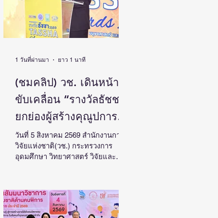
1 วันที่ผ่านมา
ยาว 1 นาที
(ชมคลิป) วช. เดินหน้า
ขับเคลื่อน “รางวัลธัชชา”
ยกย่องผู้สร้างคุณูปการ
ด้านสังคมศาสตร์
วันที่ 5 สิงหาคม 2569 สำนักงานการ
วิจัยแห่งชาติ(วช.) กระทรวงการ
มนุษยศาสตร์ และ
อุดมศึกษา วิทยาศาสตร์ วิจัยและ
ศิลปกรรมศาสตร์ สร้าง
นวัตกรรม จัดแถลงข่าวรางวัลการ
วิจัยด้านสังคมศาสตร์ มนุษยศาสตร์
แรงบันดาลใจและต่อยอด
และศิลปกรรมศาสตร์แห่ง
งานวิจัยสู่การพัฒนา
ประเทศไทย “รางวัลธัชชา” (TASSHA
Awards) ประจำปีงบประมาณ 2569