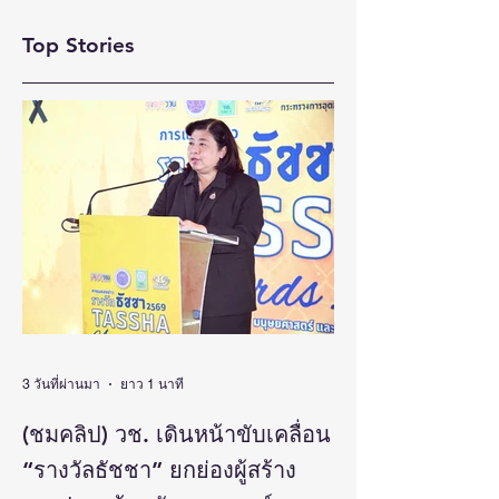
FAIR 2026”ณ จังหว
พิการไทย และพลังขับ
Top Stories
สงขลา สร้างมูลค่า
เคลื่อนเศรษฐกิจ
เศรษฐกิจหมุนเวียน
ประเทศ
กว่า 5 ล้านบาท หนุน
SMEs ภาคใต้ขยาย
โอกาสทางธุรกิจ
3 วันที่ผ่านมา
ยาว 1 นาที
(ชมคลิป) วช. เดินหน้าขับเคลื่อน
“รางวัลธัชชา” ยกย่องผู้สร้าง