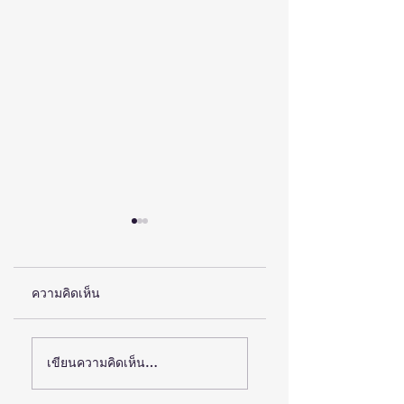
ความคิดเห็น
(ชมคลิป) วิจัย-
สสว. แถลงผลสำเร็จ
เขียนความคิดเห็น…
นวัตกรรม-เทคโนโลยี
งาน “OSS & SMEs
GROW TOGETHE
คือโอกาสใหม่ของคน