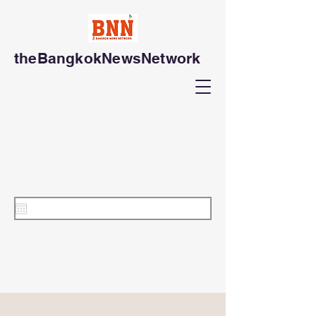
theBangkokNewsNetwork