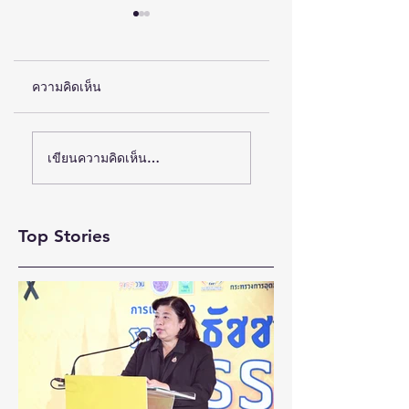
ความคิดเห็น
(ชมคลิป) วช. เดินหน้า
ห้างเซ็นทรัล ชวนตัว
เขียนความคิดเห็น…
ขับเคลื่อน “รางวัลธัช
มัมช้อปสนุก กับ
ชา” ยกย่องผู้สร้าง
แคมเปญ “CENTRA
MOM
คุณูปการด้าน
Top Stories
MOMENTS”เสริฟ์ดี
สังคมศาสตร์
ลวงในสุดคุ้มทุกช่อง
มนุษยศาสตร์ และ
ทาง เริ่มวันนี้ – 31
ศิลปกรรมศาสตร์
สิงหาคม 2569
สร้างแรงบันดาลใจ
และต่อยอดงานวิจัยสู่
การพัฒนาประเทศ