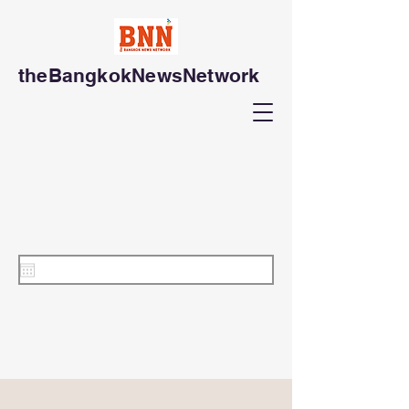
theBangkokNewsNetwork