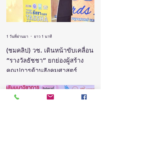
1 วันที่ผ่านมา
ยาว 1 นาที
(ชมคลิป) วช. เดินหน้าขับเคลื่อน
“รางวัลธัชชา” ยกย่องผู้สร้าง
คุณูปการด้านสังคมศาสตร์
มนุษยศาสตร์ และศิลปกรรม
วันที่ 5 สิงหาคม 2569 สำนักงานการวิจัยแห่ง
ชาติ(วช.) กระทรวงการอุดมศึกษา
ศาสตร์ สร้างแรงบันดาลใจและ
วิทยาศาสตร์ วิจัยและนวัตกรรม จัดแถลง
ต่อยอดงานวิจัยสู่การพัฒนา
ข่าวรางวัลการวิจัยด้านสังคมศาสตร์
ประเทศ
มนุษยศาสตร์และศิลปกรรมศาสตร์แห่ง
ประเทศไทย “รางวัลธัชชา” (TASSHA
Awards) ประจำปีงบประมาณ 2569 โดย
ดร.วิภารัตน์ ดีอ่อง ผู้อำนวยการสำนักงาน
การวิจัยแห่งชาติ เป็นประธานในงานแถลง