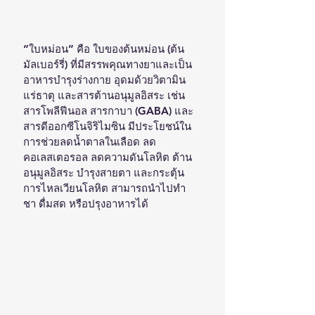
“ใบหม่อน” คือ ใบของต้นหม่อน (ต้น
มัลเบอร์รี่) ที่มีสรรพคุณทางยาและเป็น
อาหารบำรุงร่างกาย อุดมด้วยวิตามิน 
แร่ธาตุ และสารต้านอนุมูลอิสระ เช่น 
สารโพลีฟีนอล สารกาบา (GABA) และ
สารดีออกซีโนจิริไมซิน มีประโยชน์ใน
การช่วยลดน้ำตาลในเลือด ลด
คอเลสเตอรอล ลดความดันโลหิต ต้าน
อนุมูลอิสระ บำรุงสายตา และกระตุ้น
การไหลเวียนโลหิต สามารถนำไปทำ
ชา ดื่มสด หรือปรุงอาหารได้