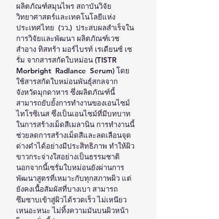
ผลิตภัณฑ์สมุนไพร สถาบันวิจัย
วิทยาศาสตร์และเทคโนโลยีแห่ง
ประเทศไทย  (วว.)  ประสบผลสำเร็จใน
การวิจัยและพัฒนา ผลิตภัณฑ์เวช
สำอาง ทิสทร้า มอร์ไบรท์ เรเดียนซ์ เซ
รั่ม จากสารสกัดใบหม่อน (TISTR 
Morbright  Radlance  Serum) โดย
ใช้สารสกัดใบหม่อนพันธุ์สกลจาก
จังหวัดมุกดาหาร ซึ่งผลิตภัณฑ์นี้
สามารถยับยั้งการทำงานของเอนไซม์
ไทโรซิเนส ซึ่งเป็นเอนไซม์ที่มีบทบาท
ในการสร้างเม็ดสีเมลานิน การทำงานนี้
ช่วยลดการสร้างเม็ดสีและลดเลือนจุด
ด่างดำได้อย่างมีประสิทธิภาพ ทำให้ผิว
ขาวกระจ่างใสอย่างเป็นธรรมชาติ
นอกจากนี้เซรั่มใบหม่อนยังผ่านการ
พัฒนาสูตรที่เหมาะกับทุกสภาพผิว แต่
ยังคงเนื้อสัมผัสที่บางเบา สามารถ
ซึมซาบเข้าสู่ผิวได้รวดเร็ว ไม่เหนียว
เหนอะหนะ ไม่ทิ้งความมันบนผิวหน้า 