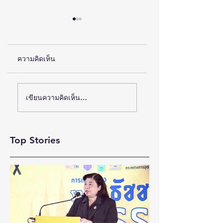
ความคิดเห็น
(ชมคลิป) วช. เดินหน้า
ห้างเซ็นทรัล ชวนตัว
เขียนความคิดเห็น…
ขับเคลื่อน “รางวัลธัช
มัมช้อปสนุก กับ
ชา” ยกย่องผู้สร้าง
แคมเปญ “CENTRA
MOM
คุณูปการด้าน
Top Stories
MOMENTS”เสริฟ์ดี
สังคมศาสตร์
ลวงในสุดคุ้มทุกช่อง
มนุษยศาสตร์ และ
ทาง เริ่มวันนี้ – 31
ศิลปกรรมศาสตร์
สิงหาคม 2569
สร้างแรงบันดาลใจ
และต่อยอดงานวิจัยสู่
การพัฒนาประเทศ