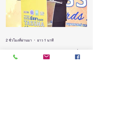
2 ชั่วโมงที่ผ่านมา
ยาว 1 นาที
(ชมคลิป) วช. เดินหน้าขับเคลื่อน
“รางวัลธัชชา” ยกย่องผู้สร้าง
คุณูปการด้านสังคมศาสตร์
มนุษยศาสตร์ และศิลปกรรม
วันที่ 5 สิงหาคม 2569 สำนักงานการวิจัยแห่ง
ชาติ(วช.) กระทรวงการอุดมศึกษา
ศาสตร์ สร้างแรงบันดาลใจและ
วิทยาศาสตร์ วิจัยและนวัตกรรม จัดแถลง
ต่อยอดงานวิจัยสู่การพัฒนา
ข่าวรางวัลการวิจัยด้านสังคมศาสตร์
ประเทศ
มนุษยศาสตร์และศิลปกรรมศาสตร์แห่ง
ประเทศไทย “รางวัลธัชชา” (TASSHA
Awards) ประจำปีงบประมาณ 2569 โดย
ดร.วิภารัตน์ ดีอ่อง ผู้อำนวยการสำนักงาน