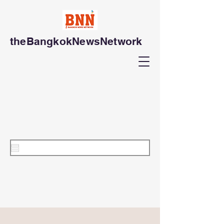
theBangkokNewsNetwork