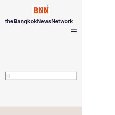
theBangkokNewsNetwork