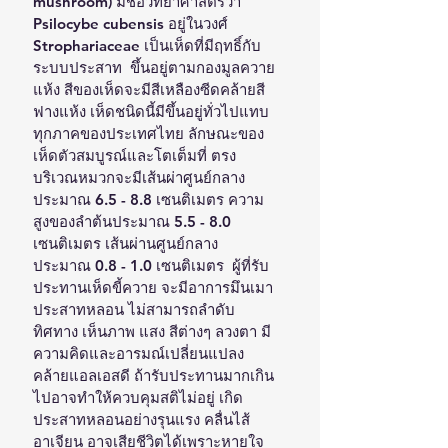
mushroom) มีชื่อวิทยาศาสตร์ว่า 
Psilocybe cubensis อยู่ในวงศ์ 
Strophariaceae เป็นเห็ดที่มีฤทธิ์กับ
ระบบประสาท  ขึ้นอยู่ตามกองมูลควาย
แห้ง สีของเห็ดจะมีสีเหลืองซีดคล้ายสี
ฟางแห้ง เห็ดชนิดนี้มีขึ้นอยู่ทั่วไปแทบ
ทุกภาคของประเทศไทย ลักษณะของ
เห็ดตัวสมบูรณ์และโตเต็มที่ ตรง
บริเวณหมวกจะมีเส้นผ่าศูนย์กลาง
ประมาณ 6.5 - 8.8 เซนติเมตร ความ
สูงของลำต้นประมาณ 5.5 - 8.0 
เซนติเมตร เส้นผ่านศูนย์กลาง
ประมาณ 0.8 - 1.0 เซนติเมตร  ผู้ที่รับ
ประทานเห็ดขี้ควาย จะมีอาการมึนเมา 
ประสาทหลอน ไม่สามารถลำดับ
ทิศทาง เห็นภาพ แสง สีต่างๆ ลวงตา มี
ความคิดและอารมณ์เปลี่ยนแปลง
คล้ายแอลเอสดี ถ้ารับประทานมากเกิน
ไปอาจทำให้ควบคุมสติไม่อยู่ เกิด
ประสาทหลอนอย่างรุนแรง คลื่นไส้ 
อาเจียน อาจเสียชีวิตได้เพราะหายใจ