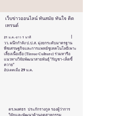
เว็บข่าวออนไลน์ ทันสมัย ทันใจ ติด
เทรนด์
21 ม.ค.
ยาว 1 นาที
วว. ผนึกกำลัง ป.ป.ส. มุ่งยกระดับมาตรฐาน
พืชเศรษฐกิจและการแพทย์ชูเทคโนโลยีเพาะ
เลี้ยงเนื้อเยื่อ (Tissue Culture) ร่วมหารือ
แนวทางวิจัยพัฒนาสายพันธุ์ "กัญชา-เห็ดขี้
ควาย"
อัปเดตเมื่อ
29 ม.ค.
ดร.พงศธร  ประภักรางกูล รองผู้ว่าการ
วิจัยและพัฒนาด้านอุตสาหกรรม