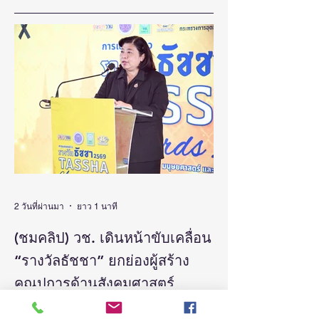
พัฒนาที่ยั่งยืน
2 วันที่ผ่านมา
ยาว 1 นาที
(ชมคลิป) วช. เดินหน้าขับเคลื่อน
“รางวัลธัชชา” ยกย่องผู้สร้าง
คุณูปการด้านสังคมศาสตร์
มนุษยศาสตร์ และศิลปกรรม
วันที่ 5 สิงหาคม 2569 สำนักงานการวิจัยแห่ง