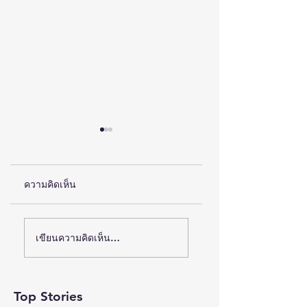
ความคิดเห็น
“ผ้าใยกล้วย” จากของ
วช. ผนึก 11 ภาคีเครื
เขียนความคิดเห็น…
ไร้ค่าสู่สินค้าขึ้นชื่อ
ข่าย Big Brothers
สร้างรายได้เพิ่ม 113%
ขับเคลื่อน “ชันโรง”
สร้างป่า สร้าง
Top Stories
เศรษฐกิจชุมชน สู่กา