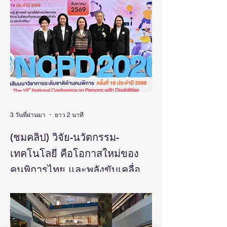
วิทยาศาสตร์ วิจัยและนวัตกรรม จัดแถลง
ต่อยอดงานวิจัยสู่การพัฒนา
ข่าวรางวัลการวิจัยด้านสังคมศาสตร์
ประเทศ
มนุษยศาสตร์และศิลปกรรมศาสตร์แห่ง
ประเทศไทย “รางวัลธัชชา” (TASSHA
Awards) ประจำปีงบประมาณ 2569 โดย
ดร.วิภารัตน์ ดีอ่อง ผู้อำนวยการสำนักงาน
การวิจัยแห่งชาติ เป็นประธานในงานแถลง
ข่าวพร้อมด้วย คณะผู้บริหาร ผู้ทรงคุณวุฒิ
วช. นักวิจัย และผู้สนใจเข้าร่วม ณ ศูนย์
สารสนเทศกลางด้านวิทยาศาสตร์ วิจัยและ
นวัตกรรม สำนักงานการวิจัยแห่งชาติ
3 วันที่ผ่านมา
ยาว 2 นาที
ดร.วิภารัตน์ ดีอ
(ชมคลิป) วิจัย-นวัตกรรม-
เทคโนโลยี คือโอกาสใหม่ของ
คนพิการไทย และพลังขับเคลื่อน
เศรษฐกิจประเทศ
“นิกร โสมกลาง” รมว.พม. ชูงานวิจัย-
นวัตกรรม เป็นเครื่องมือสร้างโอกาส ยก
ระดับศักยภาพคนพิการ จาก “การเรียนรู้” สู่
“การสร้างรายได้” พร้อมผลักดันความร่วมมือ