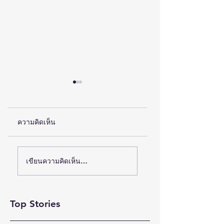
ความคิดเห็น
(ชมคลิป) วช. เดินหน้า
ห้างเซ็นทรัล ชวนตัว
เขียนความคิดเห็น…
ขับเคลื่อน “รางวัลธัช
มัมช้อปสนุก กับ
ชา” ยกย่องผู้สร้าง
แคมเปญ “CENTRA
MOM
คุณูปการด้าน
Top Stories
MOMENTS”เสริฟ์ดี
สังคมศาสตร์
ลวงในสุดคุ้มทุกช่อง