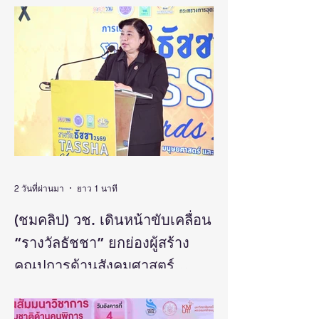
มนุษยศาสตร์ และ
ทาง เริ่มวันนี้ – 31
ศิลปกรรมศาสตร์
สิงหาคม 2569
สร้างแรงบันดาลใจ
และต่อยอดงานวิจัยสู่
การพัฒนาประเทศ
2 วันที่ผ่านมา
ยาว 1 นาที
(ชมคลิป) วช. เดินหน้าขับเคลื่อน
“รางวัลธัชชา” ยกย่องผู้สร้าง
คุณูปการด้านสังคมศาสตร์
มนุษยศาสตร์ และศิลปกรรม
วันที่ 5 สิงหาคม 2569 สำนักงานการวิจัยแห่ง
ชาติ(วช.) กระทรวงการอุดมศึกษา
ศาสตร์ สร้างแรงบันดาลใจและ