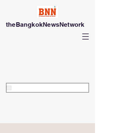
theBangkokNewsNetwork