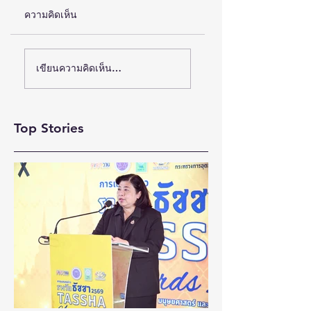
ความคิดเห็น
รัฐบาลผนึกกำลัง
(ชมคลิป) วิจัย-
เขียนความคิดเห็น…
สวทช.-ก.พ.ร.-DGA
นวัตกรรม-เทคโนโลย
ประกาศขับเคลื่อน“AI-
คือโอกาสใหม่ของค
Driven
พิการไทย และพลังขั
Top Stories
Government
เคลื่อนเศรษฐกิจ
Services” พร้อมเปิด
ประเทศ
ตัว “AI Agentic
Chatbot” ยกระดับ
การบริการภาครัฐยุค
ใหม่ตอบโจทย์
ประชาชน