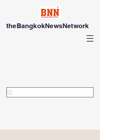
theBangkokNewsNetwork