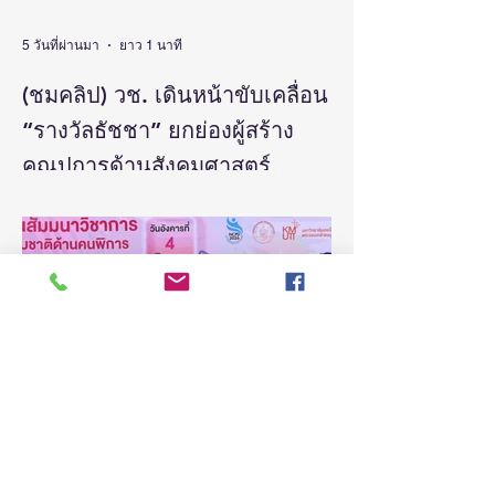
5 วันที่ผ่านมา
ยาว 1 นาที
(ชมคลิป) วช. เดินหน้าขับเคลื่อน
“รางวัลธัชชา” ยกย่องผู้สร้าง
คุณูปการด้านสังคมศาสตร์
มนุษยศาสตร์ และศิลปกรรม
วันที่ 5 สิงหาคม 2569 สำนักงานการวิจัยแห่ง
ชาติ(วช.) กระทรวงการอุดมศึกษา
ศาสตร์ สร้างแรงบันดาลใจและ
วิทยาศาสตร์ วิจัยและนวัตกรรม จัดแถลง
ต่อยอดงานวิจัยสู่การพัฒนา
ข่าวรางวัลการวิจัยด้านสังคมศาสตร์
ประเทศ
มนุษยศาสตร์และศิลปกรรมศาสตร์แห่ง
ประเทศไทย “รางวัลธัชชา” (TASSHA
Awards) ประจำปีงบประมาณ 2569 โดย
ดร.วิภารัตน์ ดีอ่อง ผู้อำนวยการสำนักงาน
การวิจัยแห่งชาติ เป็นประธานในงานแถลง
ข่าวพร้อมด้วย คณะผู้บริหาร ผู้ทรงคุณวุฒิ
วช. นักวิจัย และผู้สนใจเข้าร่วม ณ ศูนย์
สารสนเทศกลางด้านวิทยาศาสตร์ วิจัยและ