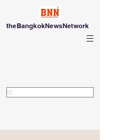
theBangkokNewsNetwork