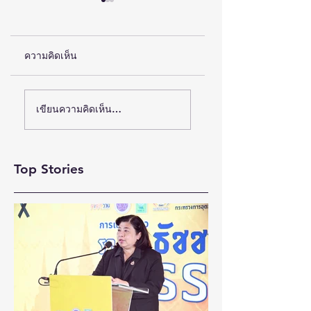
ความคิดเห็น
(ชมคลิป) วิจัย-
(ชมคลิป) ครั้งแรกข
เขียนความคิดเห็น…
นวัตกรรม-เทคโนโลยี
ไทย ส่งอุปกรณ์
คือโอกาสใหม่ของคน
วิทยาศาสตร์ “CE-7
พิการไทย และพลังขับ
MATCH” ฝีมือคน
Top Stories
เคลื่อนเศรษฐกิจ
ไทย ร่วมภารกิจ
ประเทศ
สำรวจดวงจันทร์ 24
สิงหาคมนี้