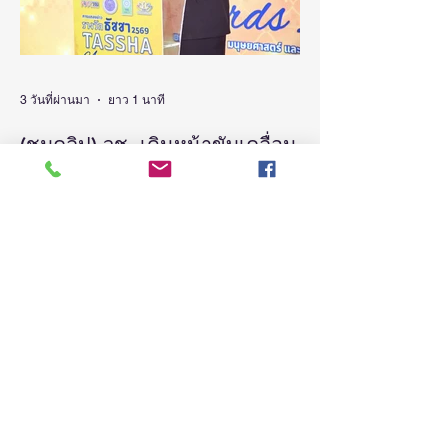
3 วันที่ผ่านมา
ยาว 1 นาที
(ชมคลิป) วช. เดินหน้าขับเคลื่อน
“รางวัลธัชชา” ยกย่องผู้สร้าง
คุณูปการด้านสังคมศาสตร์
มนุษยศาสตร์ และศิลปกรรม
วันที่ 5 สิงหาคม 2569 สำนักงานการวิจัยแห่ง
ชาติ(วช.) กระทรวงการอุดมศึกษา
ศาสตร์ สร้างแรงบันดาลใจและ
วิทยาศาสตร์ วิจัยและนวัตกรรม จัดแถลง
ต่อยอดงานวิจัยสู่การพัฒนา
ข่าวรางวัลการวิจัยด้านสังคมศาสตร์
ประเทศ
มนุษยศาสตร์และศิลปกรรมศาสตร์แห่ง
ประเทศไทย “รางวัลธัชชา” (TASSHA
Awards) ประจำปีงบประมาณ 2569 โดย
ดร.วิภารัตน์ ดีอ่อง ผู้อำนวยการสำนักงาน
การวิจัยแห่งชาติ เป็นประธานในงานแถลง
ข่าวพร้อมด้วย คณะผู้บริหาร ผู้ทรงคุณวุฒิ