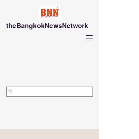
theBangkokNewsNetwork