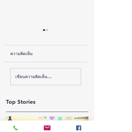
ความคิดเห็น
(ชมคลิป) วิจัย-
สสว. แถลงผลสำเร็จ
เขียนความคิดเห็น…
นวัตกรรม-เทคโนโลยี
งาน “OSS & SMEs
GROW TOGETHE
คือโอกาสใหม่ของคน
FAIR 2026”ณ จังหว
พิการไทย และพลังขับ
Top Stories
สงขลา สร้างมูลค่า
เคลื่อนเศรษฐกิจ
เศรษฐกิจหมุนเวียน
ประเทศ
กว่า 5 ล้านบาท หนุน
SMEs ภาคใต้ขยาย