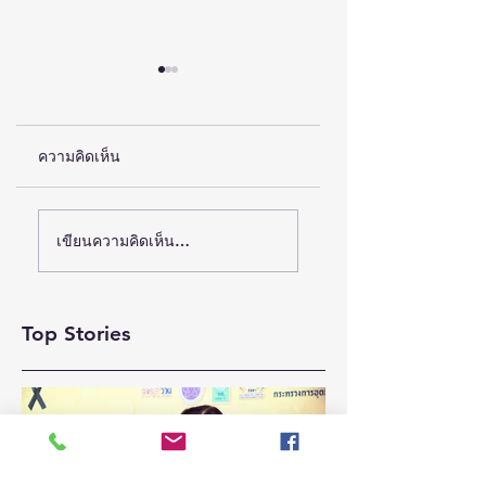
ความคิดเห็น
(ชมคลิป) วช. เดินหน้า
ห้างเซ็นทรัล ชวนตัว
เขียนความคิดเห็น…
ขับเคลื่อน “รางวัลธัช
มัมช้อปสนุก กับ
ชา” ยกย่องผู้สร้าง
แคมเปญ “CENTRA
MOM
คุณูปการด้าน
Top Stories
MOMENTS”เสริฟ์ดี
สังคมศาสตร์
ลวงในสุดคุ้มทุกช่อง
มนุษยศาสตร์ และ
ทาง เริ่มวันนี้ – 31
ศิลปกรรมศาสตร์
สิงหาคม 2569
สร้างแรงบันดาลใจ
และต่อยอดงานวิจัยสู่