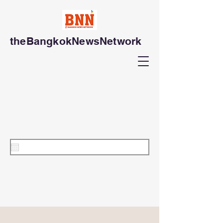
theBangkokNewsNetwork