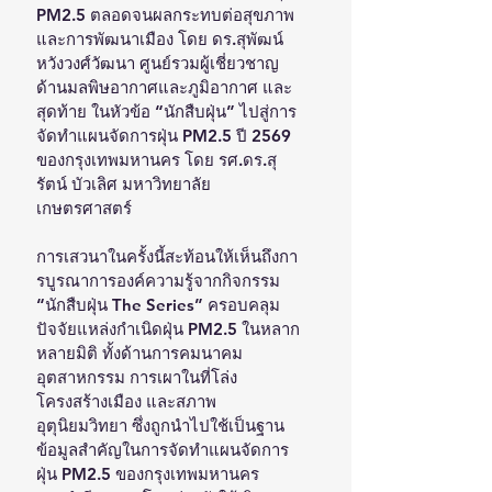
PM2.5 ตลอดจนผลกระทบต่อสุขภาพ
และการพัฒนาเมือง โดย ดร.สุพัฒน์ 
หวังวงศ์วัฒนา ศูนย์รวมผู้เชี่ยวชาญ
ด้านมลพิษอากาศและภูมิอากาศ และ
สุดท้าย ในหัวข้อ “นักสืบฝุ่น” ไปสู่การ
จัดทำแผนจัดการฝุ่น PM2.5 ปี 2569 
ของกรุงเทพมหานคร โดย รศ.ดร.สุ
รัตน์ บัวเลิศ มหาวิทยาลัย
เกษตรศาสตร์
การเสวนาในครั้งนี้สะท้อนให้เห็นถึงกา
รบูรณาการองค์ความรู้จากกิจกรรม 
“นักสืบฝุ่น The Series” ครอบคลุม
ปัจจัยแหล่งกำเนิดฝุ่น PM2.5 ในหลาก
หลายมิติ ทั้งด้านการคมนาคม 
อุตสาหกรรม การเผาในที่โล่ง 
โครงสร้างเมือง และสภาพ
อุตุนิยมวิทยา ซึ่งถูกนำไปใช้เป็นฐาน
ข้อมูลสำคัญในการจัดทำแผนจัดการ
ฝุ่น PM2.5 ของกรุงเทพมหานคร 