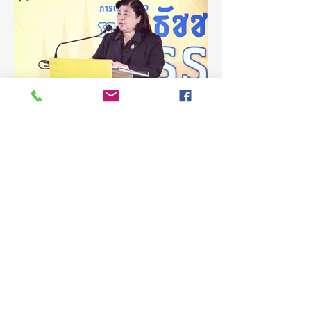
ศิลปกรรมศาสตร์
สิงหาคม 2569
สร้างแรงบันดาลใจ
และต่อยอดงานวิจัยสู่
การพัฒนาประเทศ
2 วันที่ผ่านมา
ยาว 1 นาที
(ชมคลิป) วช. เดินหน้าขับเคลื่อน
“รางวัลธัชชา” ยกย่องผู้สร้าง
คุณูปการด้านสังคมศาสตร์
มนุษยศาสตร์ และศิลปกรรม
วันที่ 5 สิงหาคม 2569 สำนักงานการวิจัยแห่ง
ชาติ(วช.) กระทรวงการอุดมศึกษา
ศาสตร์ สร้างแรงบันดาลใจและ
วิทยาศาสตร์ วิจัยและนวัตกรรม จัดแถลง
ต่อยอดงานวิจัยสู่การพัฒนา
ข่าวรางวัลการวิจัยด้านสังคมศาสตร์