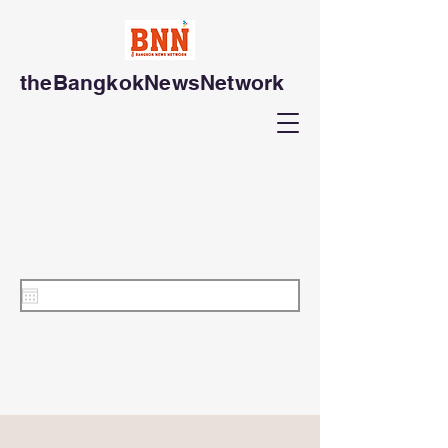
theBangkokNewsNetwork