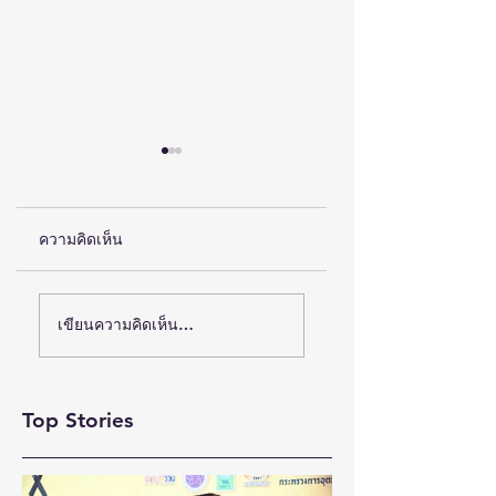
ความคิดเห็น
(ชมคลิป) วช. เดินหน้า
ห้างเซ็นทรัล ชวนตัว
เขียนความคิดเห็น…
ขับเคลื่อน “รางวัลธัช
มัมช้อปสนุก กับ
ชา” ยกย่องผู้สร้าง
แคมเปญ “CENTRA
MOM
คุณูปการด้าน
Top Stories
MOMENTS”เสริฟ์ดี
สังคมศาสตร์
ลวงในสุดคุ้มทุกช่อง
มนุษยศาสตร์ และ
ทาง เริ่มวันนี้ – 31