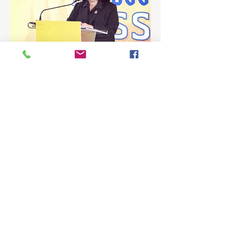
3 วันที่ผ่านมา
ยาว 1 นาที
(ชมคลิป) วช. เดินหน้าขับเคลื่อน
“รางวัลธัชชา” ยกย่องผู้สร้าง
คุณูปการด้านสังคมศาสตร์
มนุษยศาสตร์ และศิลปกรรม
วันที่ 5 สิงหาคม 2569 สำนักงานการวิจัยแห่ง
ชาติ(วช.) กระทรวงการอุดมศึกษา
ศาสตร์ สร้างแรงบันดาลใจและ
วิทยาศาสตร์ วิจัยและนวัตกรรม จัดแถลง
ต่อยอดงานวิจัยสู่การพัฒนา
ข่าวรางวัลการวิจัยด้านสังคมศาสตร์
ประเทศ
มนุษยศาสตร์และศิลปกรรมศาสตร์แห่ง