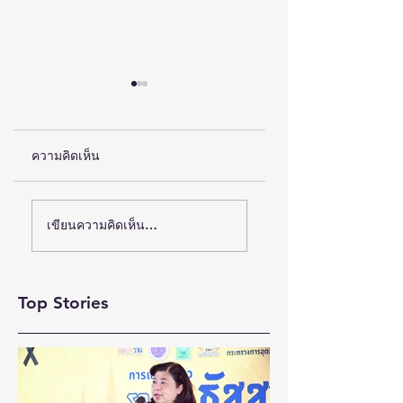
ความคิดเห็น
“ผ้าใยกล้วย” จากของ
บพท. จับมือจุฬาฯ ปั้น
เขียนความคิดเห็น…
ไร้ค่าสู่สินค้าขึ้นชื่อ
โมเดล CDSIE ยก
สร้างรายได้เพิ่ม 113%
ระดับห่วงโซ่มูลค่า
โคนมไทย เพิ่มรายได
Top Stories
กลุ่มเกษตรกรกว่า 3
ล้านบาทต่อปี