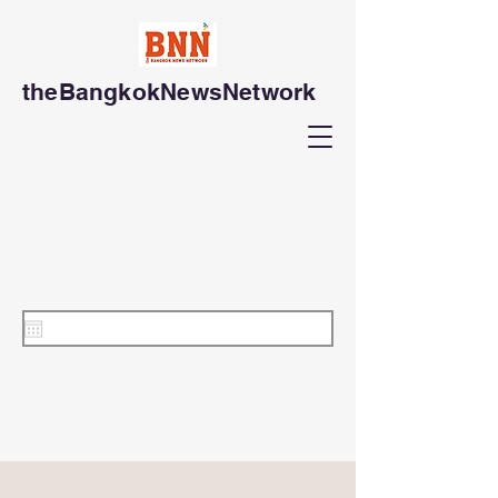
theBangkokNewsNetwork