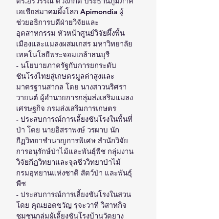
ดร.อรวรรณ ดวงภักดี ประธานภูมิภาค
เอเชียสมาคมผึ้งโลก Apimondia ผู้
ช่วยอธิการบดีฝ่ายวิจัยและ
อุตสาหกรรม หัวหน้าศูนย์วิจัยผึ้งพื้น
เมืองและแมลงผสมเกสร มหาวิทยาลัย
เทคโนโลยีพระจอมเกล้าธนบุรี
- นโยบายภาครัฐกับการยกระดับ
ชันโรงไทยสู่เกษตรมูลค่าสูงและ
มาตรฐานสากล โดย นางสาวนริศรา 
วายนต์ ผู้อำนวยการกลุ่มส่งเสริมแมลง
เศรษฐกิจ กรมส่งเสริมการเกษตร
- ประสบการณ์การเลี้ยงชันโรงในพื้นที่
ป่า โดย นายอิสราพงษ์ วรผาบ นัก
กีฏวิทยาชำนาญการพิเศษ สำนักวิจัย
การอนุรักษ์ป่าไม้และพันธุ์พืช กลุ่มงาน
วิจัยกีฏวิทยาและจุลชีววิทยาป่าไม้ 
กรมอุทยานแห่งชาติ สัตว์ป่า และพันธุ์
พืช
- ประสบการณ์การเลี้ยงชันโรงในสวน 
โดย คุณยอดขวัญ รุจะวาที วิสาหกิจ
ชุมชนกลุ่มผู้เลี้ยงชันโรงบ้านวัดยาง