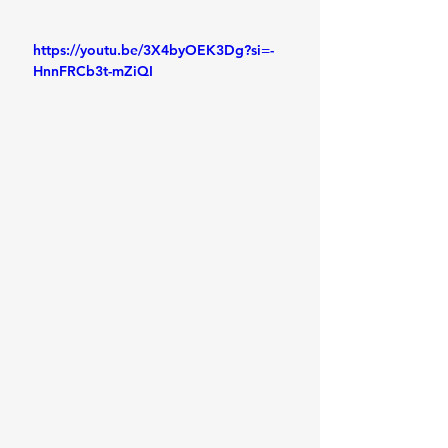
https://youtu.be/3X4byOEK3Dg?si=-
HnnFRCb3t-mZiQI