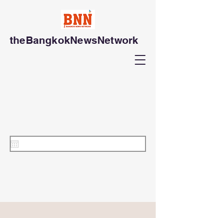
theBangkokNewsNetwork