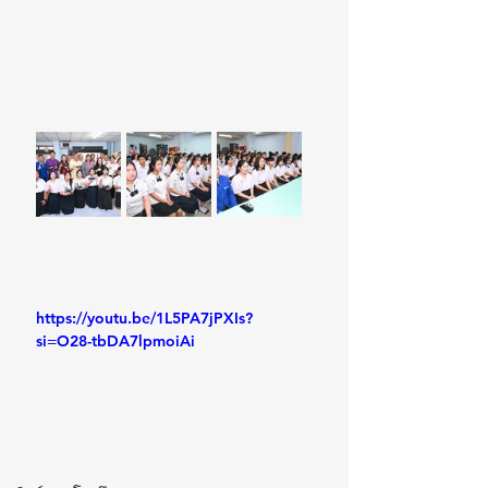
https://youtu.be/1L5PA7jPXIs?
si=O28-tbDA7lpmoiAi