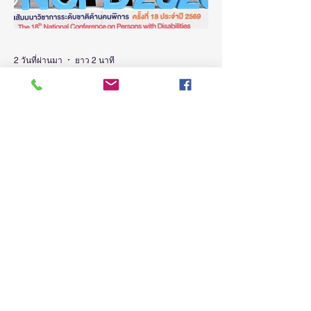
ข่าวพร้อมด้วย คณะผู้บริหาร ผู้ทรงคุณวุฒิ
วช. นักวิจัย และผู้สนใจเข้าร่วม ณ ศูนย์
สารสนเทศกลางด้านวิทยาศาสตร์ วิจัยและ
นวัตกรรม สำนักงานการวิจัยแห่งชาติ
2 วันที่ผ่านมา
ยาว 2 นาที
ดร.วิภารัตน์ ดีอ
(ชมคลิป) วิจัย-นวัตกรรม-
เทคโนโลยี คือโอกาสใหม่ของ
คนพิการไทย และพลังขับเคลื่อน
เศรษฐกิจประเทศ
“นิกร โสมกลาง” รมว.พม. ชูงานวิจัย-
นวัตกรรม เป็นเครื่องมือสร้างโอกาส ยก
ระดับศักยภาพคนพิการ จาก “การเรียนรู้” สู่
“การสร้างรายได้” พร้อมผลักดันความร่วมมือ
ทุกภาคส่วน สร้างสังคมที่ทุกคนเข้าถึง มีส่วน
ร่วม เติบโตไปด้วยกัน วันที่ 4 สิงหาคม 2569
นายนิกร โสมกลาง รัฐมนตรีว่าการกระทรวง
การพัฒนาสังคมและความมั่นคงของมนุษย์
(รมว.พม.) เป็นประธานเปิดงานสัมมนา
วิชาการระดับชาติด้านคนพิการ ครั้งที่ 18