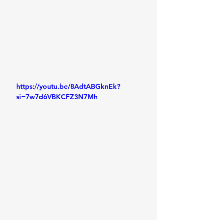
https://youtu.be/8AdtABGknEk?
si=7w7d6VBKCFZ3N7Mh