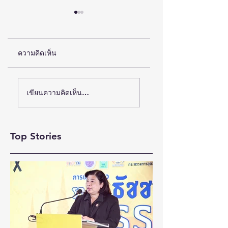
ความคิดเห็น
(ชมคลิป) ครั้งแรกของ
(ชมคลิป)เนคเทค
เขียนความคิดเห็น…
ไทย ส่งอุปกรณ์
สวทช. แถลงจัด
NECTEC-ACE 202
วิทยาศาสตร์ “CE-7
ฉลอง 40 ปี เนคเทค
MATCH” ฝีมือคน
Top Stories
“Legacy & Beyond
ไทย ร่วมภารกิจ
ชู 40+ หัวข้อ-
สำรวจดวงจันทร์ 24
วิทยากร-เทคโนโลยี
สิงหาคมนี้
ชวนค้นหา “บทต่อไป
ของเทคโนโลยีไทย 
กันยายนนี้