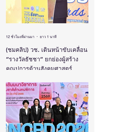
12 ชั่วโมงที่ผ่านมา
ยาว 1 นาที
(ชมคลิป) วช. เดินหน้าขับเคลื่อน
“รางวัลธัชชา” ยกย่องผู้สร้าง
คุณูปการด้านสังคมศาสตร์
มนุษยศาสตร์ และศิลปกรรม
วันที่ 5 สิงหาคม 2569 สำนักงานการวิจัยแห่ง
ชาติ(วช.) กระทรวงการอุดมศึกษา
ศาสตร์ สร้างแรงบันดาลใจและ
วิทยาศาสตร์ วิจัยและนวัตกรรม จัดแถลง
ต่อยอดงานวิจัยสู่การพัฒนา
ข่าวรางวัลการวิจัยด้านสังคมศาสตร์
ประเทศ
มนุษยศาสตร์และศิลปกรรมศาสตร์แห่ง
ประเทศไทย “รางวัลธัชชา” (TASSHA
Awards) ประจำปีงบประมาณ 2569 โดย
ดร.วิภารัตน์ ดีอ่อง ผู้อำนวยการสำนักงาน
การวิจัยแห่งชาติ เป็นประธานในงานแถลง