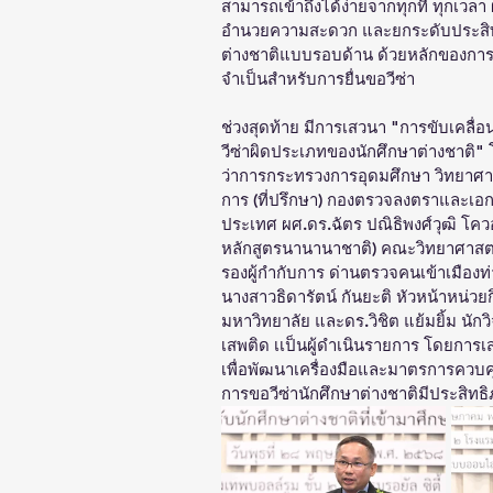
สามารถเข้าถึงได้ง่ายจากทุกที่ ทุกเว
อำนวยความสะดวก และยกระดับประสิทธ
ต่างชาติแบบรอบด้าน ด้วยหลักของการให้
จำเป็นสำหรับการยื่นขอวีซ่า
ช่วงสุดท้าย มีการเสวนา "การขับเคลื่อ
วีซ่าผิดประเภทของนักศึกษาต่างชาติ"
ว่าการกระทรวงการอุดมศึกษา วิทยาศา
การ (ที่ปรึกษา) กองตรวจลงตราและเอ
ประเทศ ผศ.ดร.ฉัตร ปณิธิพงศ์วุฒิ โคว
หลักสูตรนานานาชาติ) คณะวิทยาศาสตร
รองผู้กำกับการ ด่านตรวจคนเข้าเมือง
นางสาวธิดารัตน์ กันยะติ หัวหน้าหน่
มหาวิทยาลัย และดร.วิชิต แย้มยิ้ม นัก
เสพติด เเป็นผู้ดำเนินรายการ โดยการ
เพื่อพัฒนาเครื่องมือและมาตรการควบค
การขอวีซ่านักศึกษาต่างชาติมีประสิทธิ