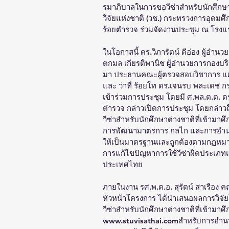
รมาภิบาลในการขอวีซ่าสำหรับนักศึกษา
วิจัยแห่งชาติ (วช.) กระทรวงการอุดมศ
ร้อยตำรวจ ร่วมจัดงานประชุม ณ โรงแร
ในโอกาสนี้ ดร.วิภารัตน์ ดีอ่อง ผู้อ
ตกมล เกียรติพานิช ผู้อำนวยการกองบร
มา ประธานคณะผู้ตรวจสอบวิชาการ แผ
และ ว่าที่ ร้อยโท ดร.เจนรบ พละเดช 
เข้าร่วมการประชุม โดยมี ศ.พล.ต.ต. ดร
ตำรวจ กล่าวเปิดการประชุม โดยกล่าว
วีซ่าสำหรับนักศึกษาต่างชาติที่เข้ามา
การพัฒนามาตรการ กลไก และการอำนวย
ให้เป็นมาตรฐานและถูกต้องตามกฏหมาย
การแก้ไขปัญหาการใช้วีซ่าผิดประเภท
ประเทศไทย
ภายในงาน รศ.พ.ต.อ. สุรัตน์ สาเรือง
หัวหน้าโครงการ ได้นำเสนอผลการวิจั
วีซ่าสำหรับนักศึกษาต่างชาติที่เข้าม
www.stuvisathai.comสำหรับการอำนว