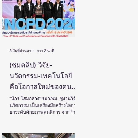
ประเทศ
โดย ดร.วิภารัตน์ ดีอ่อง ผู้อำนวยการ
สำนักงานการวิจัยแห่งชาติ เป็น
ประธานในงานแถลงข่าวพร้อมด้วย
คณะผู้บริหาร ผู้ทรงคุณวุฒิ วช. นัก
วิจัย และผู้สนใจเข้าร่วม ณ ศูนย์
สารสนเทศกลางด้านวิทยาศาสตร์
วิจัยและนวัตกรรม สำนักงานการวิจัย
แห่งชาติ ดร.วิภารัตน์ ดีอ
3 วันที่ผ่านมา
ยาว 2 นาที
(ชมคลิป) วิจัย-
นวัตกรรม-เทคโนโลยี
คือโอกาสใหม่ของคน
พิการไทย และพลังขับ
“นิกร โสมกลาง” รมว.พม. ชูงานวิจัย-
นวัตกรรม เป็นเครื่องมือสร้างโอกาส
เคลื่อนเศรษฐกิจประเทศ
ยกระดับศักยภาพคนพิการ จาก “การ
เรียนรู้” สู่ “การสร้างรายได้” พร้อม
ผลักดันความร่วมมือทุกภาคส่วน
สร้างสังคมที่ทุกคนเข้าถึง มีส่วนร่วม