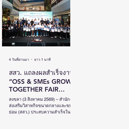
เติบโตไปด้วยกัน วันที่ 4 สิงหาคม
2569 นายนิกร โสมกลาง รัฐมนตรี
ว่าการกระทรวงการพัฒนาสังคมและ
ความมั่นคงของมนุษย์ (รมว.พม.) เป็น
ประธานเปิดงานสัมมนาวิชาการระดับ
ชาติด้านคนพิการ ครั้งที่ 18 (NCPD
2026) ภายใต้แนวคิด “From Learning
to Earning : Innovation for Persons
with Disabilities in
4 วันที่ผ่านมา
ยาว 1 นาที
สสว. แถลงผลสำเร็จงาน
“OSS & SMEs GROW
TOGETHER FAIR
2026”ณ จังหวัดสงขลา
สงขลา (3 สิงหาคม 2569) – สำนักงาน
ส่งเสริมวิสาหกิจขนาดกลางและขนาด
สร้างมูลค่าเศรษฐกิจ
ย่อม (สสว.) ประสบความสำเร็จใน
หมุนเวียนกว่า 5 ล้าน
การจัดงาน “OSS & SMEs GROW
TOGETHER FAIR 2026 มหกรรมยก
บาท หนุน SMEs ภาคใต้