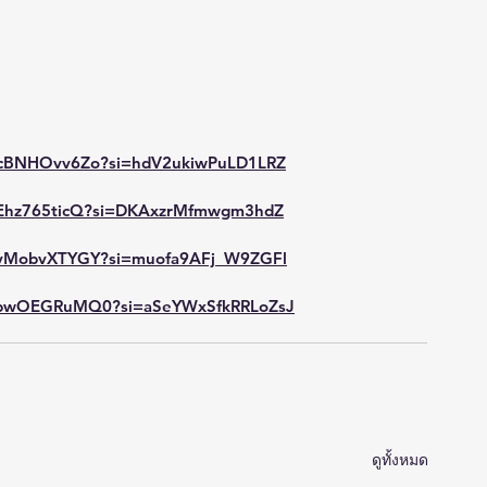
/ucBNHOvv6Zo?si=hdV2ukiwPuLD1LRZ
/aEhz765ticQ?si=DKAxzrMfmwgm3hdZ
/JvMobvXTYGY?si=muofa9AFj_W9ZGFl
e/sbwOEGRuMQ0?si=aSeYWxSfkRRLoZsJ
ดูทั้งหมด