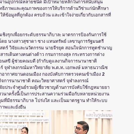
ลา ผ่านอุปกรณ์หลายชนิด มีเป้าหมายหลักในการสนับสนุน 
ิภาพและคุณภาพของการให้บริการด้านวีซ่าแก่นักศึกษา
ข้อมูลที่ถูกต้อง ครบถ้วน และเข้าใจง่ายเกี่ยวกับเอกสารที่
นเชิงรุกเพื่อยกระดับธรรมาภิบาล: มาตรการป้องกันการใช้
 โดย นางสาวสุชาดา ซาง แทนทรัพย์ เลขานุการรัฐมนตรี
สตร์ วิจัยและนวัตกรรม นายจีรยุต สอนใจนักการทูตชำนาญ
กสารเดินทางคนต่างด้าว กรมการกงสุล กระทรวงการต่าง
อนสขี ผู้ช่วยคณบดี (กำกับดูแลงานกิจการนานาชาติ 
์ จุฬาลงกรณ์มหาวิทยาลัย พ.ต.ท. เอกพงษ์ มหาธนวาณิช 
ท่าอากาศยานดอนเมือง กองบังคับการตรวจคนเข้าเมือง 2 
วยกิจการนานาชาติ คณะวิทยาศาสตร์ จุฬาลงกรณ์
วิจัยประจำศูนย์รวมผู้เชี่ยวชาญด้านการบังคับใช้กฎหมายยา
เสวนาครั้งนี้เป็นการประสานความร่วมมือกับหลายหน่วยงาน 
ุมที่มีธรรมาภิบาล โปร่งใส และเป็นมาตรฐาน ทำให้ระบบ
ภาพและยั่งยืน