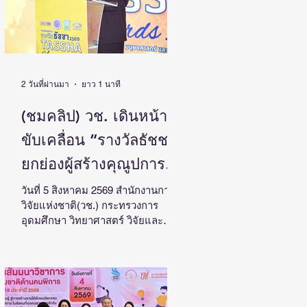
2 วันที่ผ่านมา
ยาว 1 นาที
(ชมคลิป) วช. เดินหน้า
ขับเคลื่อน “รางวัลธัชชา”
ยกย่องผู้สร้างคุณูปการ
ด้านสังคมศาสตร์
วันที่ 5 สิงหาคม 2569 สำนักงานการ
วิจัยแห่งชาติ(วช.) กระทรวงการ
มนุษยศาสตร์ และ
อุดมศึกษา วิทยาศาสตร์ วิจัยและ
ศิลปกรรมศาสตร์ สร้าง
นวัตกรรม จัดแถลงข่าวรางวัลการ
วิจัยด้านสังคมศาสตร์ มนุษยศาสตร์
แรงบันดาลใจและต่อยอด
และศิลปกรรมศาสตร์แห่ง
งานวิจัยสู่การพัฒนา
ประเทศไทย “รางวัลธัชชา” (TASSHA
Awards) ประจำปีงบประมาณ 2569