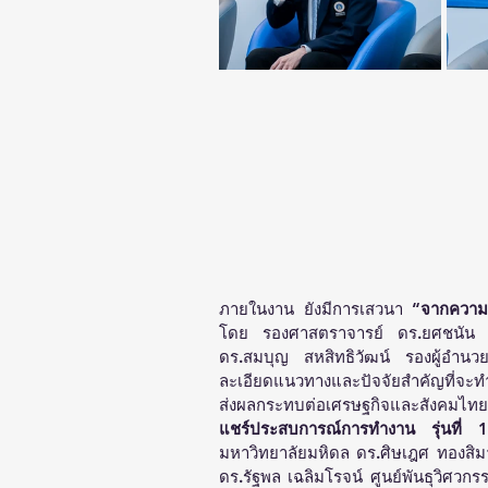
ภายในงาน ยังมีการเสวนา 
“จากความส
โดย รองศาสตราจารย์ ดร.ยศชนัน วงศ
ดร.สมบุญ สหสิทธิวัฒน์ รองผู้อำนว
ละเอียดแนวทางและปัจจัยสำคัญที่จะท
ส่งผลกระทบต่อเศรษฐกิจและสังคมไทย
แชร์ประสบการณ์การทำงาน รุ่นที่ 
มหาวิทยาลัยมหิดล ดร.ศิษเฎศ ทองสิมา
ดร.รัฐพล เฉลิมโรจน์ ศูนย์พันธุวิศว