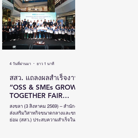
เติบโตไปด้วยกัน วันที่ 4 สิงหาคม
2569 นายนิกร โสมกลาง รัฐมนตรี
ว่าการกระทรวงการพัฒนาสังคมและ
ความมั่นคงของมนุษย์ (รมว.พม.) เป็น
ประธานเปิดงานสัมมนาวิชาการระดับ
ชาติด้านคนพิการ ครั้งที่ 18 (NCPD
2026) ภายใต้แนวคิด “From Learning
to Earning : Innovation for Persons
with Disabilities in
4 วันที่ผ่านมา
ยาว 1 นาที
สสว. แถลงผลสำเร็จงาน
“OSS & SMEs GROW
TOGETHER FAIR
2026”ณ จังหวัดสงขลา
สงขลา (3 สิงหาคม 2569) – สำนักงาน
ส่งเสริมวิสาหกิจขนาดกลางและขนาด
สร้างมูลค่าเศรษฐกิจ
ย่อม (สสว.) ประสบความสำเร็จใน
หมุนเวียนกว่า 5 ล้าน
การจัดงาน “OSS & SMEs GROW
TOGETHER FAIR 2026 มหกรรมยก
บาท หนุน SMEs ภาคใต้