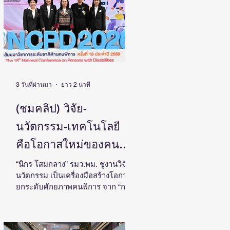
ประเทศ
โดย ดร.วิภารัตน์ ดีอ่อง ผู้อำนวยการ
สำนักงานการวิจัยแห่งชาติ เป็น
ประธานในงานแถลงข่าวพร้อมด้วย
คณะผู้บริหาร ผู้ทรงคุณวุฒิ วช. นัก
วิจัย และผู้สนใจเข้าร่วม ณ ศูนย์
สารสนเทศกลางด้านวิทยาศาสตร์
วิจัยและนวัตกรรม สำนักงานการวิจัย
แห่งชาติ ดร.วิภารัตน์ ดีอ
3 วันที่ผ่านมา
ยาว 2 นาที
(ชมคลิป) วิจัย-
นวัตกรรม-เทคโนโลยี
คือโอกาสใหม่ของคน
พิการไทย และพลังขับ
“นิกร โสมกลาง” รมว.พม. ชูงานวิจัย-
นวัตกรรม เป็นเครื่องมือสร้างโอกาส
เคลื่อนเศรษฐกิจประเทศ
ยกระดับศักยภาพคนพิการ จาก “การ
เรียนรู้” สู่ “การสร้างรายได้” พร้อม
ผลักดันความร่วมมือทุกภาคส่วน
สร้างสังคมที่ทุกคนเข้าถึง มีส่วนร่วม