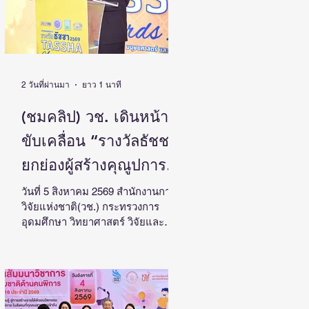
2 วันที่ผ่านมา
ยาว 1 นาที
(ชมคลิป) วช. เดินหน้า
ขับเคลื่อน “รางวัลธัชชา”
ยกย่องผู้สร้างคุณูปการ
ด้านสังคมศาสตร์
วันที่ 5 สิงหาคม 2569 สำนักงานการ
วิจัยแห่งชาติ(วช.) กระทรวงการ
มนุษยศาสตร์ และ
อุดมศึกษา วิทยาศาสตร์ วิจัยและ
ศิลปกรรมศาสตร์ สร้าง
นวัตกรรม จัดแถลงข่าวรางวัลการ
วิจัยด้านสังคมศาสตร์ มนุษยศาสตร์
แรงบันดาลใจและต่อยอด
และศิลปกรรมศาสตร์แห่ง
งานวิจัยสู่การพัฒนา
ประเทศไทย “รางวัลธัชชา” (TASSHA
Awards) ประจำปีงบประมาณ 2569