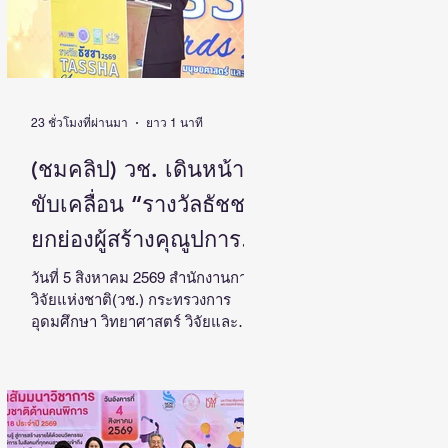
23 ชั่วโมงที่ผ่านมา
ยาว 1 นาที
(ชมคลิป) วช. เดินหน้า
ขับเคลื่อน “รางวัลธัชชา”
ยกย่องผู้สร้างคุณูปการ
ด้านสังคมศาสตร์
วันที่ 5 สิงหาคม 2569 สำนักงานการ
วิจัยแห่งชาติ(วช.) กระทรวงการ
มนุษยศาสตร์ และ
อุดมศึกษา วิทยาศาสตร์ วิจัยและ
ศิลปกรรมศาสตร์ สร้าง
นวัตกรรม จัดแถลงข่าวรางวัลการ
วิจัยด้านสังคมศาสตร์ มนุษยศาสตร์
แรงบันดาลใจและต่อยอด
และศิลปกรรมศาสตร์แห่ง
งานวิจัยสู่การพัฒนา
ประเทศไทย “รางวัลธัชชา” (TASSHA
Awards) ประจำปีงบประมาณ 2569