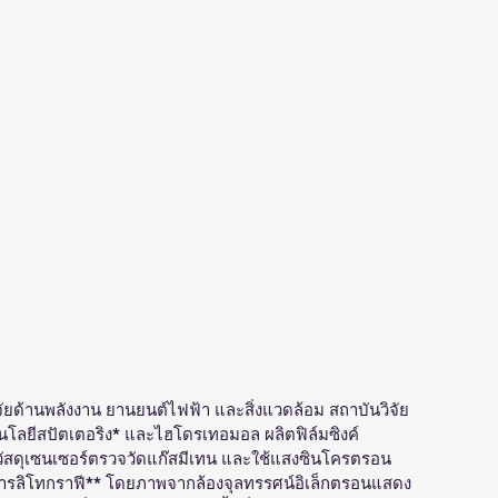
วิจัยด้านพลังงาน ยานยนต์ไฟฟ้า และสิ่งแวดล้อม สถาบันวิจัย
ลยีสปัตเตอริง* และไฮโดรเทอมอล ผลิตฟิล์มซิงค์
ัสดุเซนเซอร์ตรวจวัดแก๊สมีเทน และใช้แสงซินโครตรอน
การลิโทกราฟี** โดยภาพจากล้องจุลทรรศน์อิเล็กตรอนแสดง