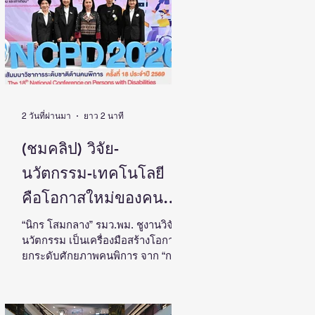
ประเทศ
โดย ดร.วิภารัตน์ ดีอ่อง ผู้อำนวยการ
สำนักงานการวิจัยแห่งชาติ เป็น
ประธานในงานแถลงข่าวพร้อมด้วย
คณะผู้บริหาร ผู้ทรงคุณวุฒิ วช. นัก
วิจัย และผู้สนใจเข้าร่วม ณ ศูนย์
สารสนเทศกลางด้านวิทยาศาสตร์
วิจัยและนวัตกรรม สำนักงานการวิจัย
แห่งชาติ ดร.วิภารัตน์ ดีอ
2 วันที่ผ่านมา
ยาว 2 นาที
(ชมคลิป) วิจัย-
นวัตกรรม-เทคโนโลยี
คือโอกาสใหม่ของคน
พิการไทย และพลังขับ
“นิกร โสมกลาง” รมว.พม. ชูงานวิจัย-
นวัตกรรม เป็นเครื่องมือสร้างโอกาส
เคลื่อนเศรษฐกิจประเทศ
ยกระดับศักยภาพคนพิการ จาก “การ
เรียนรู้” สู่ “การสร้างรายได้” พร้อม
ผลักดันความร่วมมือทุกภาคส่วน
สร้างสังคมที่ทุกคนเข้าถึง มีส่วนร่วม