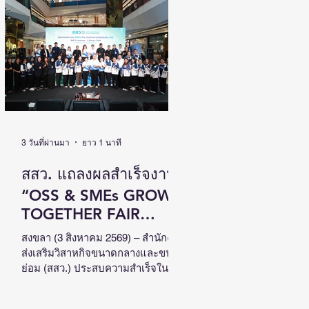
เติบโตไปด้วยกัน วันที่ 4 สิงหาคม
2569 นายนิกร โสมกลาง รัฐมนตรี
ว่าการกระทรวงการพัฒนาสังคมและ
ความมั่นคงของมนุษย์ (รมว.พม.) เป็น
ประธานเปิดงานสัมมนาวิชาการระดับ
ชาติด้านคนพิการ ครั้งที่ 18 (NCPD
2026) ภายใต้แนวคิด “From Learning
to Earning : Innovation for Persons
with Disabilities in
3 วันที่ผ่านมา
ยาว 1 นาที
สสว. แถลงผลสำเร็จงาน
“OSS & SMEs GROW
TOGETHER FAIR
2026”ณ จังหวัดสงขลา
สงขลา (3 สิงหาคม 2569) – สำนักงาน
ส่งเสริมวิสาหกิจขนาดกลางและขนาด
สร้างมูลค่าเศรษฐกิจ
ย่อม (สสว.) ประสบความสำเร็จใน
หมุนเวียนกว่า 5 ล้าน
การจัดงาน “OSS & SMEs GROW
TOGETHER FAIR 2026 มหกรรมยก
บาท หนุน SMEs ภาคใต้