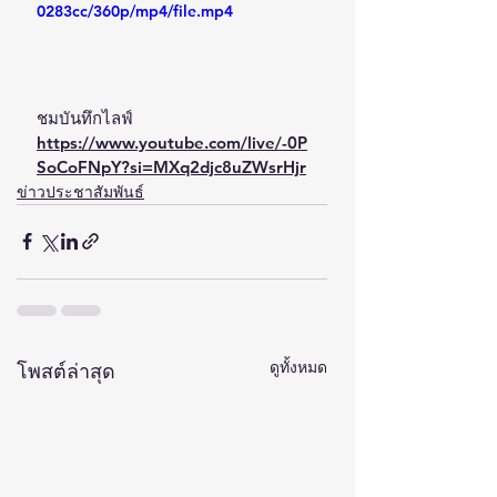
0283cc/360p/mp4/file.mp4
ชมบันทึกไลฟ์
https://www.youtube.com/live/-0P
SoCoFNpY?si=MXq2djc8uZWsrHjr
ข่าวประชาสัมพันธ์
ดูทั้งหมด
โพสต์ล่าสุด