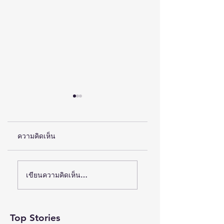
ความคิดเห็น
พลิกงานวิจัยบนหิ้งสู่
(ชมคลิป) HPV ภัย
เขียนความคิดเห็น…
เศรษฐกิจหมื่นล้าน:
เงียบที่ยังเป็นภาระ
เจาะลึกมุมมองใหม่ใน
สุขภาพคนไทย
งาน “IP x Venture
สถานเสาวภา
Top Stories
Rise Thailand