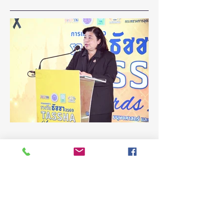
สภากาชาดไทย จับม
2026”
กทม. เตือนคนไทยเล
คิดว่า "ไม่เป็นไร" ก่
ความชะล่าใจจะกล
เป็นมะเร็งร้าย
4 วันที่ผ่านมา
ยาว 1 นาที
(ชมคลิป) วช. เดินหน้าขับเคลื่อน
“รางวัลธัชชา” ยกย่องผู้สร้าง
คุณูปการด้านสังคมศาสตร์
มนุษยศาสตร์ และศิลปกรรม
วันที่ 5 สิงหาคม 2569 สำนักงานการวิจัยแห่ง