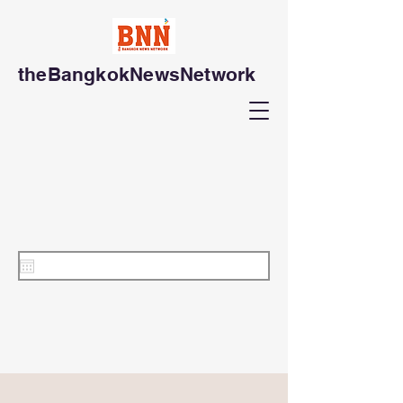
theBangkokNewsNetwork