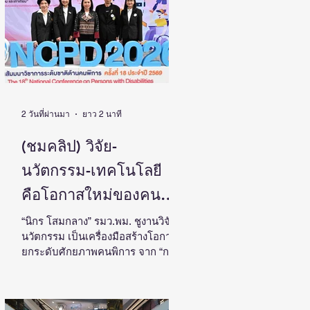
ประเทศ
โดย ดร.วิภารัตน์ ดีอ่อง ผู้อำนวยการ
สำนักงานการวิจัยแห่งชาติ เป็น
ประธานในงานแถลงข่าวพร้อมด้วย
คณะผู้บริหาร ผู้ทรงคุณวุฒิ วช. นัก
วิจัย และผู้สนใจเข้าร่วม ณ ศูนย์
สารสนเทศกลางด้านวิทยาศาสตร์
วิจัยและนวัตกรรม สำนักงานการวิจัย
แห่งชาติ ดร.วิภารัตน์ ดีอ
2 วันที่ผ่านมา
ยาว 2 นาที
(ชมคลิป) วิจัย-
นวัตกรรม-เทคโนโลยี
คือโอกาสใหม่ของคน
พิการไทย และพลังขับ
“นิกร โสมกลาง” รมว.พม. ชูงานวิจัย-
นวัตกรรม เป็นเครื่องมือสร้างโอกาส
เคลื่อนเศรษฐกิจประเทศ
ยกระดับศักยภาพคนพิการ จาก “การ
เรียนรู้” สู่ “การสร้างรายได้” พร้อม
ผลักดันความร่วมมือทุกภาคส่วน
สร้างสังคมที่ทุกคนเข้าถึง มีส่วนร่วม