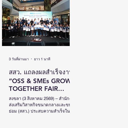
เติบโตไปด้วยกัน วันที่ 4 สิงหาคม
2569 นายนิกร โสมกลาง รัฐมนตรี
ว่าการกระทรวงการพัฒนาสังคมและ
ความมั่นคงของมนุษย์ (รมว.พม.) เป็น
ประธานเปิดงานสัมมนาวิชาการระดับ
ชาติด้านคนพิการ ครั้งที่ 18 (NCPD
2026) ภายใต้แนวคิด “From Learning
to Earning : Innovation for Persons
with Disabilities in
3 วันที่ผ่านมา
ยาว 1 นาที
สสว. แถลงผลสำเร็จงาน
“OSS & SMEs GROW
TOGETHER FAIR
2026”ณ จังหวัดสงขลา
สงขลา (3 สิงหาคม 2569) – สำนักงาน
ส่งเสริมวิสาหกิจขนาดกลางและขนาด
สร้างมูลค่าเศรษฐกิจ
ย่อม (สสว.) ประสบความสำเร็จใน
หมุนเวียนกว่า 5 ล้าน
การจัดงาน “OSS & SMEs GROW
TOGETHER FAIR 2026 มหกรรมยก
บาท หนุน SMEs ภาคใต้