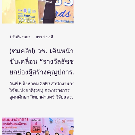
1 วันที่ผ่านมา
ยาว 1 นาที
(ชมคลิป) วช. เดินหน้า
ขับเคลื่อน “รางวัลธัชชา”
ยกย่องผู้สร้างคุณูปการ
ด้านสังคมศาสตร์
วันที่ 5 สิงหาคม 2569 สำนักงานการ
วิจัยแห่งชาติ(วช.) กระทรวงการ
มนุษยศาสตร์ และ
อุดมศึกษา วิทยาศาสตร์ วิจัยและ
ศิลปกรรมศาสตร์ สร้าง
นวัตกรรม จัดแถลงข่าวรางวัลการ
วิจัยด้านสังคมศาสตร์ มนุษยศาสตร์
แรงบันดาลใจและต่อยอด
และศิลปกรรมศาสตร์แห่ง
งานวิจัยสู่การพัฒนา
ประเทศไทย “รางวัลธัชชา” (TASSHA
Awards) ประจำปีงบประมาณ 2569