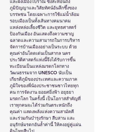
และผังเมืองโบราณ ซึ่งสะท้อนถึง
ภูมิปัญญาและวิสัยทัศน์อันลึกซึ้งของ
บรรพชน โดยเฉพาะการใช้แม่น้ำล้อม
รอบเมืองเป็นทั้งเส้นทางคมนาคม 
แหล่งหล่อเลี้ยงชีวิต และยุทธศาสตร์
ป้องกันเมือง อันแสดงถึงความชาญ
ฉลาดและความสามารถในการบริหาร
จัดการบ้านเมืองอย่างเป็นระบบ ด้วย
คุณค่าอันโดดเด่นเป็นสากล นคร
ประวัติศาสตร์แห่งนี้จึงได้รับการขึ้น
ทะเบียนเป็นแหล่งมรดกโลกทาง
วัฒนธรรมจาก UNESCO นับเป็น
เกียรติภูมิของประเทศและความภาค
ภูมิใจของพี่น้องประชาชนชาวไทยทุก
คน การจัดงาน ยอยศยิ่งฟ้า อยุธยา
มรดกโลก ในครั้งนี้ เป็นโอกาสสำคัญที่
เราทุกคนจะได้ร่วมกันตระหนักถึง
คุณค่า แสดงพลังแห่งความสามัคคี 
และร่วมกันบำรุงรักษา สืบสาน และ
อนุรักษ์มรดกอันล้ำค่านี้ ให้คงอยู่คู่แผ่น
ดินไทยสืบไป