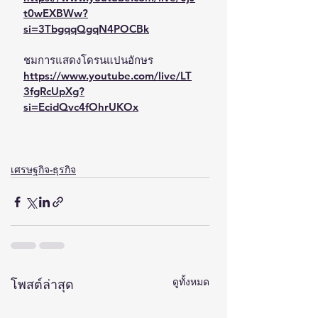
t0wEXBWw?
si=3TbgqqQgqN4POCBk
ชมการแสดงโดรนแปนอักษร
https://www.youtube.com/live/LT
3fgRcUpXg?
si=EcidQvc4fOhrUKOx
เศรษฐกิจ-ธุรกิจ
ดูทั้งหมด
โพสต์ล่าสุด