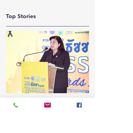
GROW TOGETHER
SMEs GROW
TOGETHER FAIR
FAIR 2026”ณ จังหวัด
Top Stories
2026” ครั้งที่ 4 ณ
สงขลา สร้างมูลค่า
จังหวัดสงขลา ปิดท้า
เศรษฐกิจหมุนเวียน
การจัดงาน 4 ภูมิภา
กว่า 5 ล้านบาท หนุน
ยกทัพผู้ประกอบการ
SMEs ภาคใต้ขยาย
ว่า 50 ราย ร่วมแสด
โอกาสทางธุรกิจ
ศักยภาพ
3 วันที่ผ่านมา
ยาว 1 นาที
(ชมคลิป) วช. เดินหน้าขับเคลื่อน
“รางวัลธัชชา” ยกย่องผู้สร้าง