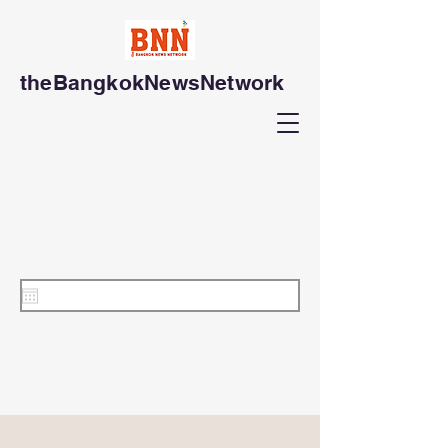
theBangkokNewsNetwork