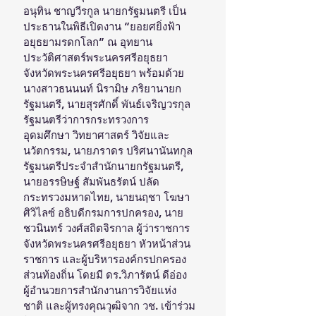
อนุทิน ชาญวีรกูล นายกรัฐมนตรี เป็น
ประธานในพิธีเปิดงาน “ยอยศยิ่งฟ้า
อยุธยามรดกโลก” ณ อุทยาน
ประวัติศาสตร์พระนครศรีอยุธยา 
จังหวัดพระนครศรีอยุธยา พร้อมด้วย 
นางสาวธนนนท์ นิรามิษ ภริยานายก
รัฐมนตรี, นายสุรศักดิ์ พันธ์เจริญวรกุล 
รัฐมนตรีว่าการกระทรวงการ
อุดมศึกษา วิทยาศาสตร์ วิจัยและ
นวัตกรรม, นายภราดร ปริศนานันทกุล 
รัฐมนตรีประจำสำนักนายกรัฐมนตรี, 
นายอรรษิษฐ์ สัมพันธรัตน์ ปลัด
กระทรวงมหาดไทย, นายนฤชา โฆษา
ศิวิไลซ์ อธิบดีกรมการปกครอง, นาย
ชวนินทร์ วงศ์สถิตจิรกาล ผู้ว่าราชการ
จังหวัดพระนครศรีอยุธยา หัวหน้าส่วน
ราชการ และผู้บริหารองค์กรปกครอง
ส่วนท้องถิ่น โดยมี ดร.วิภารัตน์ ดีอ่อง 
ผู้อำนวยการสำนักงานการวิจัยแห่ง
ชาติ และผู้ทรงคุณวุฒิจาก วช. เข้าร่วม