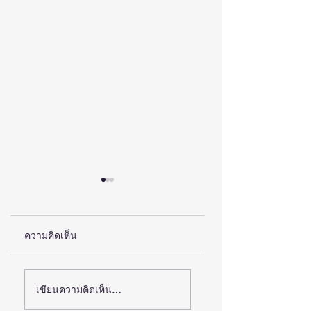
ความคิดเห็น
สสว. แถลงผลสำเร็จ
สสว. จับมือภาคีเครือ
เขียนความคิดเห็น…
งาน “OSS & SMEs
ข่ายเปิดงาน “OSS 