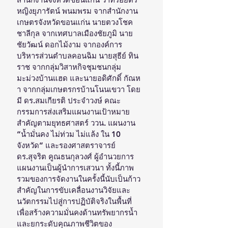
หญิงยุภารัตน์ พนมพรม จากสำนักงาน
เกษตรจังหวัดขอนแก่น นายตวงโชค 
ชาลีกุล จากเทศบาลเมืองชัยภูมิ นาย
ชัยวัฒน์ ดอกไม้งาม จากองค์การ
บริหารส่วนตำบลคอนฉิม นายสุธีย์ ทิน
ราช จากกลุ่มวิสาหกิจชุมชนกลุ่ม
มะม่วงบ้านแฮด และนายอดิศักดิ์ กัณห
า จากกลุ่มเกษตรกรบ้านโนนเขวา โดย
มี ดร.สมเกียรติ ประจำวงษ์ คณะ
กรรมการส่งเสริมแผนงานเป้าหมาย
สำคัญตามยุทธศาสตร์ ววน. แผนงาน 
“น้ำมั่นคง ไม่ท่วม ไม่แล้ง ใน 10 
จังหวัด” และรองศาสตราจารย์ 
ดร.สุจริต คูณธนกุลวงศ์ ผู้อำนวยการ
แผนงานเป็นผู้นำการเสวนา ทั้งนี้ภาพ
รวมของการจัดงานในครั้งนี้นับเป็นก้าว
สำคัญในการขับเคลื่อนงานวิจัยและ
นวัตกรรมไปสู่การปฏิบัติจริงในพื้นที่ 
เพื่อสร้างความมั่นคงด้านทรัพยากรน้ำ
และยกระดับคุณภาพชีวิตของ