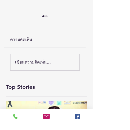
ความคิดเห็น
(ชมคลิป) วช. เดินหน้า
ห้างเซ็นทรัล ชวนตัว
เขียนความคิดเห็น…
ขับเคลื่อน “รางวัลธัช
มัมช้อปสนุก กับ
ชา” ยกย่องผู้สร้าง
แคมเปญ “CENTRA
MOM
คุณูปการด้าน
Top Stories
MOMENTS”เสริฟ์ดี
สังคมศาสตร์
ลวงในสุดคุ้มทุกช่อง
มนุษยศาสตร์ และ
ทาง เริ่มวันนี้ – 31
ศิลปกรรมศาสตร์
สิงหาคม 2569
สร้างแรงบันดาลใจ
และต่อยอดงานวิจัยสู่