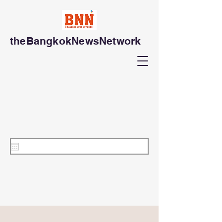
theBangkokNewsNetwork