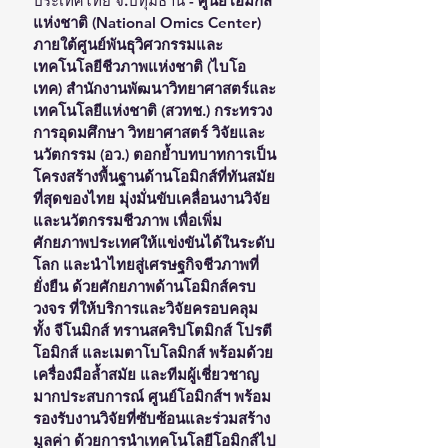
ประเทศไทย จ.ปทุมธานี - 
ศูนย์โอมิกส์
แห่งชาติ (National Omics Center) 
ภายใต้ศูนย์พันธุวิศวกรรมและ
เทคโนโลยีชีวภาพแห่งชาติ (ไบโอ
เทค) สำนักงานพัฒนาวิทยาศาสตร์และ
เทคโนโลยีแห่งชาติ (สวทช.) กระทรวง
การอุดมศึกษา วิทยาศาสตร์ วิจัยและ
นวัตกรรม (อว.) ตอกย้ำบทบาทการเป็น
โครงสร้างพื้นฐานด้านโอมิกส์ที่ทันสมัย
ที่สุดของไทย มุ่งมั่นขับเคลื่อนงานวิจัย
และนวัตกรรมชีวภาพ เพื่อเพิ่ม
ศักยภาพประเทศให้แข่งขันได้ในระดับ
โลก และนำไทยสู่เศรษฐกิจชีวภาพที่
ยั่งยืน ด้วยศักยภาพด้านโอมิกส์ครบ
วงจร ที่ให้บริการและวิจัยครอบคลุม
ทั้ง จีโนมิกส์ ทรานสคริปโตมิกส์ โปรตี
โอมิกส์ และเมตาโบโลมิกส์ พร้อมด้วย
เครื่องมือล้ำสมัย และทีมผู้เชี่ยวชาญ
มากประสบการณ์ ศูนย์โอมิกส์ฯ พร้อม
รองรับงานวิจัยที่ซับซ้อนและร่วมสร้าง
มูลค่า ด้วยการนำเทคโนโลยีโอมิกส์ไป