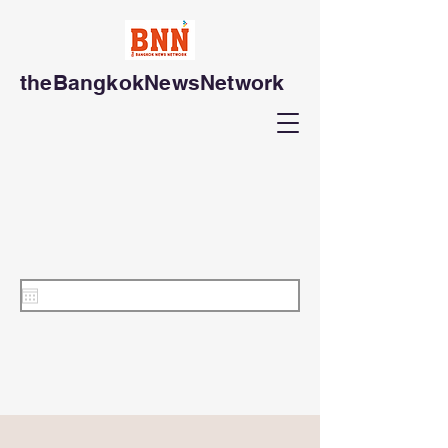
theBangkokNewsNetwork