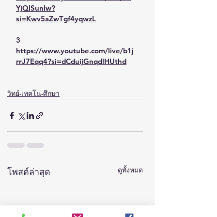
YjQlSunIw?
si=Kwv5aZwTgf4yqwzL
3 
https://www.youtube.com/live/b1j
rrJ7Eqq4?si=dCduijGnqdlHUthd
วิทย์-เทคโน-ศึกษา
ดูทั้งหมด
โพสต์ล่าสุด