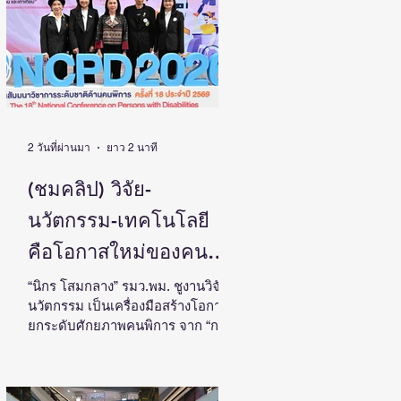
ประเทศ
โดย ดร.วิภารัตน์ ดีอ่อง ผู้อำนวยการ
สำนักงานการวิจัยแห่งชาติ เป็น
ประธานในงานแถลงข่าวพร้อมด้วย
คณะผู้บริหาร ผู้ทรงคุณวุฒิ วช. นัก
วิจัย และผู้สนใจเข้าร่วม ณ ศูนย์
สารสนเทศกลางด้านวิทยาศาสตร์
วิจัยและนวัตกรรม สำนักงานการวิจัย
แห่งชาติ ดร.วิภารัตน์ ดีอ
2 วันที่ผ่านมา
ยาว 2 นาที
(ชมคลิป) วิจัย-
นวัตกรรม-เทคโนโลยี
คือโอกาสใหม่ของคน
พิการไทย และพลังขับ
“นิกร โสมกลาง” รมว.พม. ชูงานวิจัย-
นวัตกรรม เป็นเครื่องมือสร้างโอกาส
เคลื่อนเศรษฐกิจประเทศ
ยกระดับศักยภาพคนพิการ จาก “การ
เรียนรู้” สู่ “การสร้างรายได้” พร้อม
ผลักดันความร่วมมือทุกภาคส่วน
สร้างสังคมที่ทุกคนเข้าถึง มีส่วนร่วม