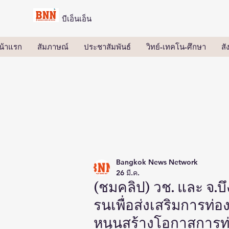
บีเอ็นเอ็น
น้าแรก
สัมภาษณ์
ประชาสัมพันธ์
วิทย์-เทคโน-ศึกษา
ส
Bangkok News Network
26 มี.ค.
(ชมคลิป) วช. และ จ.บ
รนเพื่อส่งเสริมการท่อ
หนุนสร้างโอกาสการท่