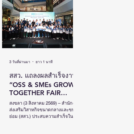
เติบโตไปด้วยกัน วันที่ 4 สิงหาคม
2569 นายนิกร โสมกลาง รัฐมนตรี
ว่าการกระทรวงการพัฒนาสังคมและ
ความมั่นคงของมนุษย์ (รมว.พม.) เป็น
ประธานเปิดงานสัมมนาวิชาการระดับ
ชาติด้านคนพิการ ครั้งที่ 18 (NCPD
2026) ภายใต้แนวคิด “From Learning
to Earning : Innovation for Persons
with Disabilities in
3 วันที่ผ่านมา
ยาว 1 นาที
สสว. แถลงผลสำเร็จงาน
“OSS & SMEs GROW
TOGETHER FAIR
2026”ณ จังหวัดสงขลา
สงขลา (3 สิงหาคม 2569) – สำนักงาน
ส่งเสริมวิสาหกิจขนาดกลางและขนาด
สร้างมูลค่าเศรษฐกิจ
ย่อม (สสว.) ประสบความสำเร็จใน
หมุนเวียนกว่า 5 ล้าน
การจัดงาน “OSS & SMEs GROW
TOGETHER FAIR 2026 มหกรรมยก
บาท หนุน SMEs ภาคใต้