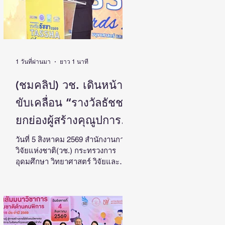
1 วันที่ผ่านมา
ยาว 1 นาที
(ชมคลิป) วช. เดินหน้า
ขับเคลื่อน “รางวัลธัชชา”
ยกย่องผู้สร้างคุณูปการ
ด้านสังคมศาสตร์
วันที่ 5 สิงหาคม 2569 สำนักงานการ
วิจัยแห่งชาติ(วช.) กระทรวงการ
มนุษยศาสตร์ และ
อุดมศึกษา วิทยาศาสตร์ วิจัยและ
ศิลปกรรมศาสตร์ สร้าง
นวัตกรรม จัดแถลงข่าวรางวัลการ
วิจัยด้านสังคมศาสตร์ มนุษยศาสตร์
แรงบันดาลใจและต่อยอด
และศิลปกรรมศาสตร์แห่ง
งานวิจัยสู่การพัฒนา
ประเทศไทย “รางวัลธัชชา” (TASSHA
Awards) ประจำปีงบประมาณ 2569