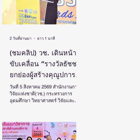
2 วันที่ผ่านมา
ยาว 1 นาที
(ชมคลิป) วช. เดินหน้า
ขับเคลื่อน “รางวัลธัชชา”
ยกย่องผู้สร้างคุณูปการ
ด้านสังคมศาสตร์
วันที่ 5 สิงหาคม 2569 สำนักงานการ
วิจัยแห่งชาติ(วช.) กระทรวงการ
มนุษยศาสตร์ และ
อุดมศึกษา วิทยาศาสตร์ วิจัยและ
ศิลปกรรมศาสตร์ สร้าง
นวัตกรรม จัดแถลงข่าวรางวัลการ
วิจัยด้านสังคมศาสตร์ มนุษยศาสตร์
แรงบันดาลใจและต่อยอด
และศิลปกรรมศาสตร์แห่ง
งานวิจัยสู่การพัฒนา
ประเทศไทย “รางวัลธัชชา” (TASSHA
Awards) ประจำปีงบประมาณ 2569