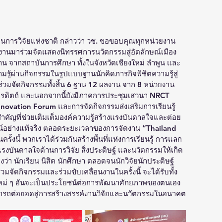
งานการวิจัยแห่งชาติ กล่าวว่า วช. ขอขอบคุณทุกหน่วยงาน
นำผลงานมาร่วมจัดแสดงนิทรรศการนวัตกรรมสู่อัตลักษณ์เมือง
งาน จากสถาบันการศึกษา ทั้งในจังหวัดเชียงใหม่ ลำพูน และ
ู้ผ่านกิจกรรมในรูปแบบฐานนักคิดภารกิจพิชิตความรู้สู่
่วมจัดกิจกรรมทั้งสิ้น 6 ฐาน 12 ผลงาน จาก 8 หน่วยงาน 
ดอุตรดิตถ์ และนอกจากนี้ยังมีภาคการประชุมเสวนา NRCT 
novation Forum และการจัดกิจกรรมส่งเสริมการเรียนรู้
นสำคัญที่ช่วยเติมเต็มองค์ความรู้สร้างแรงบันดาลใจและต่อย
อย่างแท้จริง ตลอดระยะเวลาของการจัดงาน “Thailand 
งนี้ พวกเราได้ร่วมกันสร้างพื้นที่แห่งการเรียนรู้ การแลก
รงบันดาลใจด้านการวิจัย สิ่งประดิษฐ์ และนวัตกรรมให้เกิด
่งว่า นักเรียน นิสิต นักศึกษา ตลอดจนนักวิจัยนักประดิษฐ์ 
ร่วมจัดกิจกรรมและร่วมขับเคลื่อนงานในครั้งนี้ จะได้รับทั้ง
หม่ ๆ อันจะเป็นประโยชน์ต่อการพัฒนาศักยภาพของตนเอง 
สามารถต่อยอดสู่การสร้างสรรค์งานวิจัยและนวัตกรรมในอนาคต