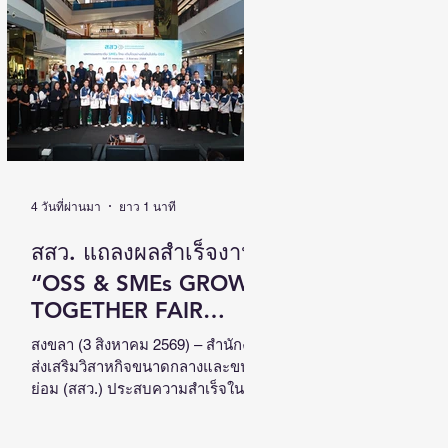
เติบโตไปด้วยกัน วันที่ 4 สิงหาคม
2569 นายนิกร โสมกลาง รัฐมนตรี
ว่าการกระทรวงการพัฒนาสังคมและ
ความมั่นคงของมนุษย์ (รมว.พม.) เป็น
ประธานเปิดงานสัมมนาวิชาการระดับ
ชาติด้านคนพิการ ครั้งที่ 18 (NCPD
2026) ภายใต้แนวคิด “From Learning
to Earning : Innovation for Persons
with Disabilities in
4 วันที่ผ่านมา
ยาว 1 นาที
สสว. แถลงผลสำเร็จงาน
“OSS & SMEs GROW
TOGETHER FAIR
2026”ณ จังหวัดสงขลา
สงขลา (3 สิงหาคม 2569) – สำนักงาน
ส่งเสริมวิสาหกิจขนาดกลางและขนาด
สร้างมูลค่าเศรษฐกิจ
ย่อม (สสว.) ประสบความสำเร็จใน
หมุนเวียนกว่า 5 ล้าน
การจัดงาน “OSS & SMEs GROW
TOGETHER FAIR 2026 มหกรรมยก
บาท หนุน SMEs ภาคใต้