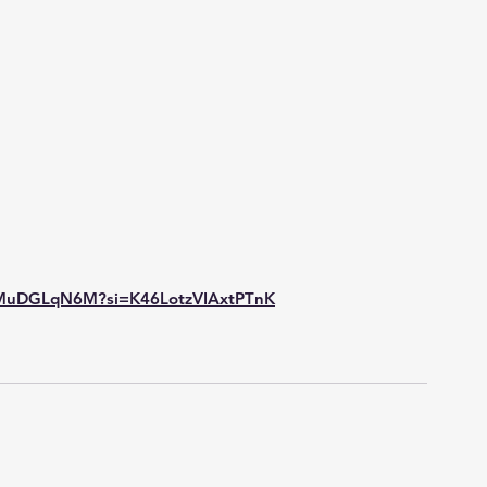
dFMuDGLqN6M?si=K46LotzVIAxtPTnK