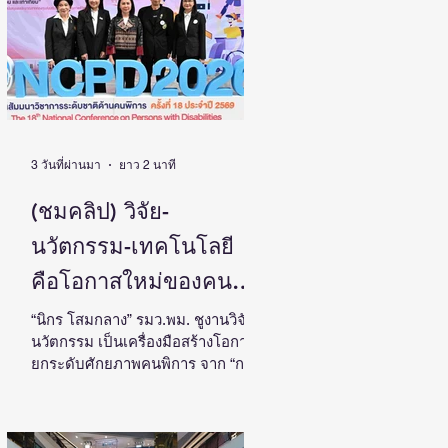
ประเทศ
โดย ดร.วิภารัตน์ ดีอ่อง ผู้อำนวยการ
สำนักงานการวิจัยแห่งชาติ เป็น
ประธานในงานแถลงข่าวพร้อมด้วย
คณะผู้บริหาร ผู้ทรงคุณวุฒิ วช. นัก
วิจัย และผู้สนใจเข้าร่วม ณ ศูนย์
สารสนเทศกลางด้านวิทยาศาสตร์
วิจัยและนวัตกรรม สำนักงานการวิจัย
แห่งชาติ ดร.วิภารัตน์ ดีอ
3 วันที่ผ่านมา
ยาว 2 นาที
(ชมคลิป) วิจัย-
นวัตกรรม-เทคโนโลยี
คือโอกาสใหม่ของคน
พิการไทย และพลังขับ
“นิกร โสมกลาง” รมว.พม. ชูงานวิจัย-
นวัตกรรม เป็นเครื่องมือสร้างโอกาส
เคลื่อนเศรษฐกิจประเทศ
ยกระดับศักยภาพคนพิการ จาก “การ
เรียนรู้” สู่ “การสร้างรายได้” พร้อม
ผลักดันความร่วมมือทุกภาคส่วน
สร้างสังคมที่ทุกคนเข้าถึง มีส่วนร่วม