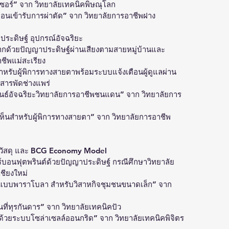
ซอร์” จาก วิทยาลัยเทคนิคพิษณุโลก
่อนเข้ารับการผ่าตัด” จาก วิทยาลัยการอาชีพฝาง
ระดิษฐ์ อุปกรณ์อัจฉริยะ
ากด้วยปัญญาประดิษฐ์ผ่านเสียงตามสายหมู่บ้านและ
ชีพแม่สะเรียง
ำหรับผู้พิการทางสายตาพร้อมระบบแจ้งเตือนผู้ดูแลผ่าน 
สารพัดช่างแพร่
พันธ์อัจฉริยะวิทยาลัยการอาชีพชนแดน” จาก วิทยาลัยการ
็นสำหรับผู้พิการทางสายตา” จาก วิทยาลัยการอาชีพ
ยีวัสดุ และ BCG Economy Model
บอนฟุตพรินต์ด้วยปัญญาประดิษฐ์ กรณีศึกษาวิทยาลัย
ชียงใหม่
ย์แบบพาราโบลา สำหรับวิสาหกิจชุมชนขนาดเล็ก” จาก 
ที่ทุรกันดาร” จาก วิทยาลัยเทคนิคปัว
วด้วยระบบโซล่าเซลล์ออนกริด” จาก วิทยาลัยเทคนิคพิจิตร