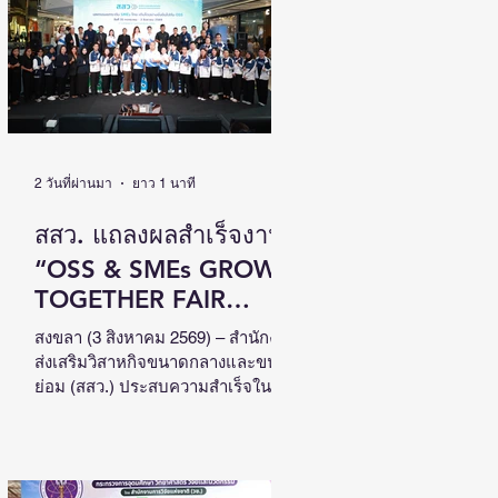
ว่าการกระทรวงการพัฒนาสังคมและ
ความมั่นคงของมนุษย์ (รมว.พม.) เป็น
ประธานเปิดงานสัมมนาวิชาการระดับ
ชาติด้านคนพิการ ครั้งที่ 18 (NCPD
2026) ภายใต้แนวคิด “From Learning
to Earning : Innovation for Persons
with Disabilities in
2 วันที่ผ่านมา
ยาว 1 นาที
สสว. แถลงผลสำเร็จงาน
“OSS & SMEs GROW
TOGETHER FAIR
2026”ณ จังหวัดสงขลา
สงขลา (3 สิงหาคม 2569) – สำนักงาน
ส่งเสริมวิสาหกิจขนาดกลางและขนาด
สร้างมูลค่าเศรษฐกิจ
ย่อม (สสว.) ประสบความสำเร็จใน
หมุนเวียนกว่า 5 ล้าน
การจัดงาน “OSS & SMEs GROW
TOGETHER FAIR 2026 มหกรรมยก
บาท หนุน SMEs ภาคใต้
ระดับ SMEs ไทย เติบโตอย่างยั่งยืน
ขยายโอกาสทางธุรกิจ
ไปกับ OSS” ครั้งที่ 4 ณ ศูนย์การค้า