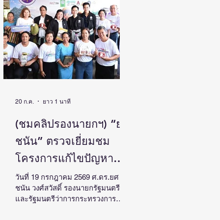
เซ็นทรัล หาดใหญ่ จังหวัดสงขลา
ระหว่างวันที่ 31 กรกฎาคม – 2
สิงหาคม 2569 โดยสามารถสร้าง
มูลค่าทางเศรษฐกิจหมุนเวียนในพื้นที่
กว่า 5 ล้านบาท จากการจัดแสดงและ
จำหน่ายสินค้า รวมถึงการเชื่อมโยง
โอกาสทางธุรกิจ สะท้อนศักยภาพของ
ผู้ประกอบการ SMEs ภาคใต้ และ
บทบาทของศูนย์ให้บริการ
20 ก.ค.
ยาว 1 นาที
(ชมคลิปรองนายกฯ) “ยศ
ชนัน” ตรวจเยี่ยมชม
โครงการแก้ไขปัญหา
ความยากจน นำกลไก
วันที่ 19 กรกฎาคม 2569 ศ.ดร.ยศ
ชนัน วงศ์สวัสดิ์ รองนายกรัฐมนตรี
อววน. ร่วมสร้างกลไก
และรัฐมนตรีว่าการกระทรวงการ
ความร่วมมือในพื้นที่ ขับ
อุดมศึกษา วิทยาศาสตร์ วิจัยและ