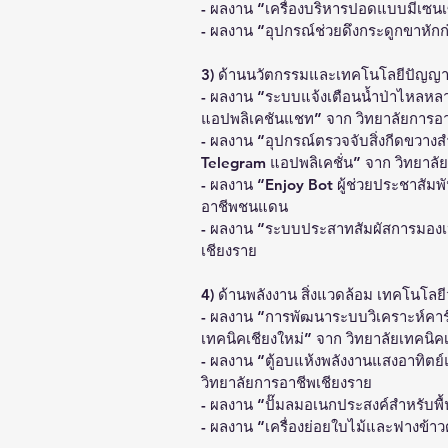
- ผลงาน “เครื่องบริหารปอดแบบมีเซนเ
- ผลงาน “อุปกรณ์ช่วยดึงกระดูกขาหักก
3) ด้านนวัตกรรมและเทคโนโลยีปัญญาป
- ผลงาน “ระบบแจ้งเตือนน้ำป่าไหลหล
แอปพลิเคชันแชท” จาก วิทยาลัยการอา
- ผลงาน “อุปกรณ์ตรวจจับสิ่งกีดขวางส
Telegram แอปพลิเคชั่น” จาก วิทยาลัย
- ผลงาน “Enjoy Bot ผู้ช่วยประชาสัม
อาชีพชนแดน
- ผลงาน “ระบบประสาทสัมผัสการมองเห
เชียงราย
4) ด้านพลังงาน สิ่งแวดล้อม เทคโนโล
- ผลงาน “การพัฒนาระบบวิเคราะห์คาร์
เทคนิคเชียงใหม่” จาก วิทยาลัยเทคนิคเ
- ผลงาน “ตู้อบแห้งพลังงานแสงอาทิต
วิทยาลัยการอาชีพเชียงราย
- ผลงาน “ปั๊มลมอเนกประสงค์สำหรับพื้น
- ผลงาน “เครื่องย่อยใบไม้และฟางข้า