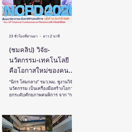
23 ชั่วโมงที่ผ่านมา
ยาว 2 นาที
(ชมคลิป) วิจัย-
นวัตกรรม-เทคโนโลยี
คือโอกาสใหม่ของคน
พิการไทย และพลังขับ
“นิกร โสมกลาง” รมว.พม. ชูงานวิจัย-
นวัตกรรม เป็นเครื่องมือสร้างโอกาส
เคลื่อนเศรษฐกิจประเทศ
ยกระดับศักยภาพคนพิการ จาก “การ
เรียนรู้” สู่ “การสร้างรายได้” พร้อม
ผลักดันความร่วมมือทุกภาคส่วน
สร้างสังคมที่ทุกคนเข้าถึง มีส่วนร่วม
เติบโตไปด้วยกัน วันที่ 4 สิงหาคม
2569 นายนิกร โสมกลาง รัฐมนตรี