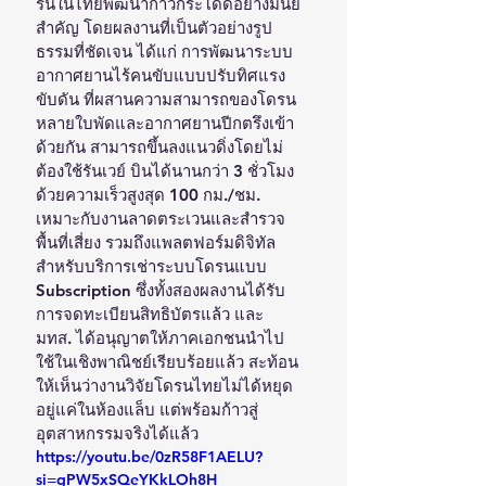
รนในไทยพัฒนาก้าวกระโดดอย่างมีนัย
สำคัญ โดยผลงานที่เป็นตัวอย่างรูป
ธรรมที่ชัดเจน ได้แก่ การพัฒนาระบบ
อากาศยานไร้คนขับแบบปรับทิศแรง
ขับดัน ที่ผสานความสามารถของโดรน
หลายใบพัดและอากาศยานปีกตรึงเข้า
ด้วยกัน สามารถขึ้นลงแนวดิ่งโดยไม่
ต้องใช้รันเวย์ บินได้นานกว่า 3 ชั่วโมง 
ด้วยความเร็วสูงสุด 100 กม./ชม. 
เหมาะกับงานลาดตระเวนและสำรวจ
พื้นที่เสี่ยง รวมถึงแพลตฟอร์มดิจิทัล
สำหรับบริการเช่าระบบโดรนแบบ 
Subscription ซึ่งทั้งสองผลงานได้รับ
การจดทะเบียนสิทธิบัตรแล้ว และ 
มทส. ได้อนุญาตให้ภาคเอกชนนำไป
ใช้ในเชิงพาณิชย์เรียบร้อยแล้ว สะท้อน
ให้เห็นว่างานวิจัยโดรนไทยไม่ได้หยุด
อยู่แค่ในห้องแล็บ แต่พร้อมก้าวสู่
อุตสาหกรรมจริงได้แล้ว
https://youtu.be/0zR58F1AELU?
si=gPW5xSQeYKkLOh8H