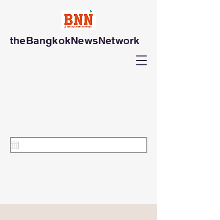
theBangkokNewsNetwork