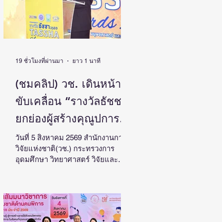
19 ชั่วโมงที่ผ่านมา
ยาว 1 นาที
(ชมคลิป) วช. เดินหน้า
ขับเคลื่อน “รางวัลธัชชา”
ยกย่องผู้สร้างคุณูปการ
ด้านสังคมศาสตร์
วันที่ 5 สิงหาคม 2569 สำนักงานการ
วิจัยแห่งชาติ(วช.) กระทรวงการ
มนุษยศาสตร์ และ
อุดมศึกษา วิทยาศาสตร์ วิจัยและ
ศิลปกรรมศาสตร์ สร้าง
นวัตกรรม จัดแถลงข่าวรางวัลการ
วิจัยด้านสังคมศาสตร์ มนุษยศาสตร์
แรงบันดาลใจและต่อยอด
และศิลปกรรมศาสตร์แห่ง
งานวิจัยสู่การพัฒนา
ประเทศไทย “รางวัลธัชชา” (TASSHA
Awards) ประจำปีงบประมาณ 2569