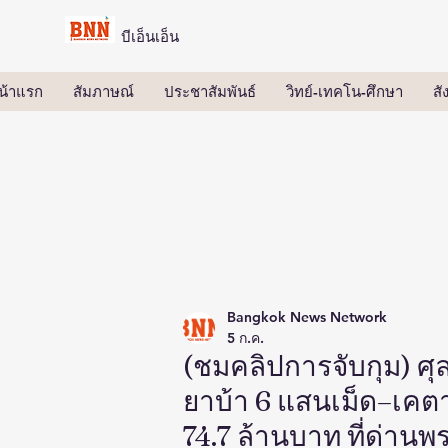
บีเอ็นเอ็น
น้าแรก
สัมภาษณ์
ประชาสัมพันธ์
วิทย์-เทคโน-ศึกษา
ส
Bangkok News Network
5 ก.ค.
(ชมคลิปการจับกุม) ศุ
ยาบ้า 6 แสนเม็ด–เคตาม
74.7 ล้านบาท ที่ด่า