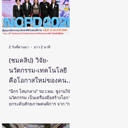
ประเทศ
โดย ดร.วิภารัตน์ ดีอ่อง ผู้อำนวยการ
สำนักงานการวิจัยแห่งชาติ เป็น
ประธานในงานแถลงข่าวพร้อมด้วย
คณะผู้บริหาร ผู้ทรงคุณวุฒิ วช. นัก
วิจัย และผู้สนใจเข้าร่วม ณ ศูนย์
สารสนเทศกลางด้านวิทยาศาสตร์
วิจัยและนวัตกรรม สำนักงานการวิจัย
แห่งชาติ ดร.วิภารัตน์ ดีอ
2 วันที่ผ่านมา
ยาว 2 นาที
(ชมคลิป) วิจัย-
นวัตกรรม-เทคโนโลยี
คือโอกาสใหม่ของคน
พิการไทย และพลังขับ
“นิกร โสมกลาง” รมว.พม. ชูงานวิจัย-
นวัตกรรม เป็นเครื่องมือสร้างโอกาส
เคลื่อนเศรษฐกิจประเทศ
ยกระดับศักยภาพคนพิการ จาก “การ
เรียนรู้” สู่ “การสร้างรายได้” พร้อม
ผลักดันความร่วมมือทุกภาคส่วน
สร้างสังคมที่ทุกคนเข้าถึง มีส่วนร่วม