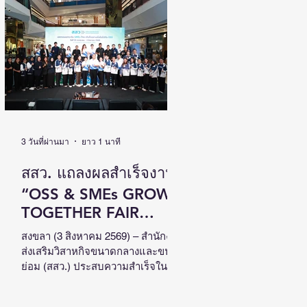
เติบโตไปด้วยกัน วันที่ 4 สิงหาคม
2569 นายนิกร โสมกลาง รัฐมนตรี
ว่าการกระทรวงการพัฒนาสังคมและ
ความมั่นคงของมนุษย์ (รมว.พม.) เป็น
ประธานเปิดงานสัมมนาวิชาการระดับ
ชาติด้านคนพิการ ครั้งที่ 18 (NCPD
2026) ภายใต้แนวคิด “From Learning
to Earning : Innovation for Persons
with Disabilities in
3 วันที่ผ่านมา
ยาว 1 นาที
สสว. แถลงผลสำเร็จงาน
“OSS & SMEs GROW
TOGETHER FAIR
2026”ณ จังหวัดสงขลา
สงขลา (3 สิงหาคม 2569) – สำนักงาน
ส่งเสริมวิสาหกิจขนาดกลางและขนาด
สร้างมูลค่าเศรษฐกิจ
ย่อม (สสว.) ประสบความสำเร็จใน
หมุนเวียนกว่า 5 ล้าน
การจัดงาน “OSS & SMEs GROW
TOGETHER FAIR 2026 มหกรรมยก
บาท หนุน SMEs ภาคใต้