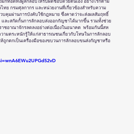
่าวมักทอดทิ้งผู้ลักลอบให้รับผิดชอบด้วยตนเอง อย่างไรก็ตาม 
ย กรมศุลกากร และหน่วยงานที่เกี่ยวข้องสำหรับความ
บคุมผ่านการบังคับใช้กฎหมาย ซึ่งคาดว่าจะส่งผลสัมฤทธิ์
และสกัดกั้นการลักลอบส่งออกกัญชาได้มากขึ้น รวมทั้งช่วย
าชอาณาจักรลดลงอย่างต่อเนื่องในอนาคต  พร้อมกันนี้สห
วามตระหนักรู้ให้แก่สาธารณชนเกี่ยวกับโทษในการลักลอบ
ให้ถูกตกเป็นเครื่องมือของขบวนการลักลอบขนส่งกัญชาหรือ
g?si=wnA6EWu2UPGd52vD