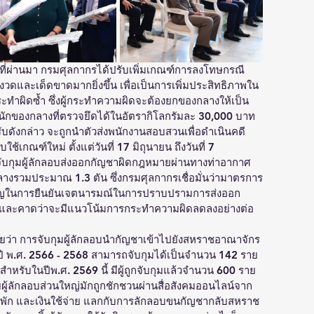
69 ที่ผ่านมา กรมศุลกากรได้ปรับเพิ่มเกณฑ์การลงโทษกรณี
ดและเด็ดขาดมากยิ่งขึ้น เพื่อเป็นการเพิ่มประสิทธิภาพใน
ทำผิดซ้ำ ซึ่งผู้กระทำความผิดจะต้องยกของกลางให้เป็น
นักของกลางที่ตรวจยึดได้ในอัตรากิโลกรัมละ 30,000 บาท 
บดังกล่าว จะถูกนำตัวส่งพนักงานสอบสวนเพื่อดำเนินคดี
เกณฑ์ใหม่ ตั้งแต่วันที่ 17 มิถุนายน ถึงวันที่ 7 
กุมผู้ลักลอบส่งออกกัญชาผิดกฎหมายผ่านทางท่าอากาศ
างรวมประมาณ 1.3 ตัน ซึ่งกรมศุลกากรเชื่อมั่นว่ามาตรการ
ำคัญในการยืนยันเจตนารมณ์ในการปราบปรามการส่งออก
 และคาดว่าจะมีแนวโน้มการกระทำความผิดลดลงอย่างต่อ
ยว่า การจับกุมผู้ลักลอบนำกัญชาเข้าไปยังสหราชอาณาจักร
ในปี พ.ศ. 2566 - 2568 สามารถจับกุมได้เป็นจำนวน 142 ราย 
รับในปีพ.ศ. 2569 นี้ มีผู้ถูกจับกุมแล้วจำนวน 600 ราย 
ดยผู้ลักลอบส่วนใหญ่มักถูกชักชวนผ่านสื่อสังคมออนไลน์จาก
ที่พัก และเงินใช้จ่าย แลกกับการลักลอบขนกัญชากลับสหราช