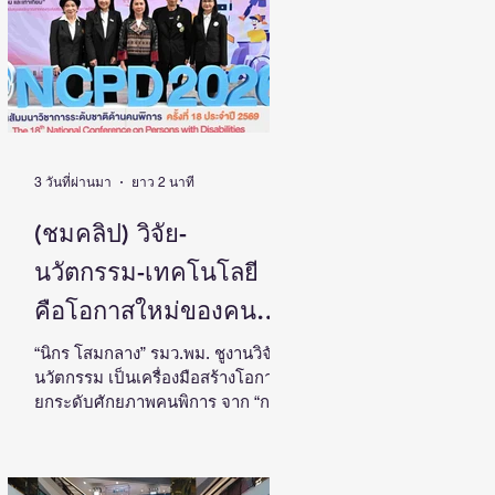
ประเทศ
โดย ดร.วิภารัตน์ ดีอ่อง ผู้อำนวยการ
สำนักงานการวิจัยแห่งชาติ เป็น
ประธานในงานแถลงข่าวพร้อมด้วย
คณะผู้บริหาร ผู้ทรงคุณวุฒิ วช. นัก
วิจัย และผู้สนใจเข้าร่วม ณ ศูนย์
สารสนเทศกลางด้านวิทยาศาสตร์
วิจัยและนวัตกรรม สำนักงานการวิจัย
แห่งชาติ ดร.วิภารัตน์ ดีอ
3 วันที่ผ่านมา
ยาว 2 นาที
(ชมคลิป) วิจัย-
นวัตกรรม-เทคโนโลยี
คือโอกาสใหม่ของคน
พิการไทย และพลังขับ
“นิกร โสมกลาง” รมว.พม. ชูงานวิจัย-
นวัตกรรม เป็นเครื่องมือสร้างโอกาส
เคลื่อนเศรษฐกิจประเทศ
ยกระดับศักยภาพคนพิการ จาก “การ
เรียนรู้” สู่ “การสร้างรายได้” พร้อม
ผลักดันความร่วมมือทุกภาคส่วน
สร้างสังคมที่ทุกคนเข้าถึง มีส่วนร่วม