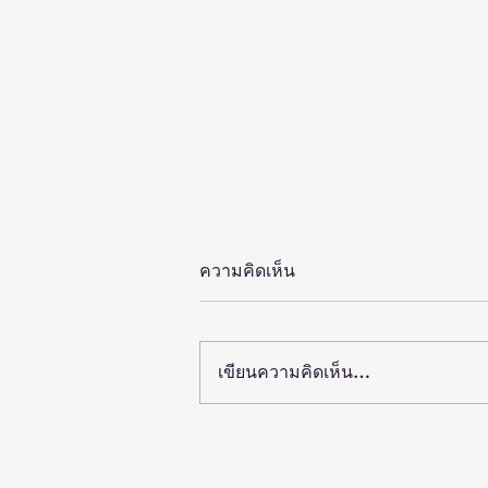
ความคิดเห็น
เขียนความคิดเห็น…
พลิกงานวิจัยบนหิ้งสู่เศรษฐกิจหม
ล้าน: เจาะลึกมุมมองใหม่ในงา