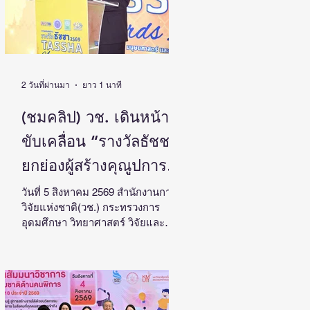
2 วันที่ผ่านมา
ยาว 1 นาที
(ชมคลิป) วช. เดินหน้า
ขับเคลื่อน “รางวัลธัชชา”
ยกย่องผู้สร้างคุณูปการ
ด้านสังคมศาสตร์
วันที่ 5 สิงหาคม 2569 สำนักงานการ
วิจัยแห่งชาติ(วช.) กระทรวงการ
มนุษยศาสตร์ และ
อุดมศึกษา วิทยาศาสตร์ วิจัยและ
ศิลปกรรมศาสตร์ สร้าง
นวัตกรรม จัดแถลงข่าวรางวัลการ
วิจัยด้านสังคมศาสตร์ มนุษยศาสตร์
แรงบันดาลใจและต่อยอด
และศิลปกรรมศาสตร์แห่ง
งานวิจัยสู่การพัฒนา
ประเทศไทย “รางวัลธัชชา” (TASSHA
Awards) ประจำปีงบประมาณ 2569