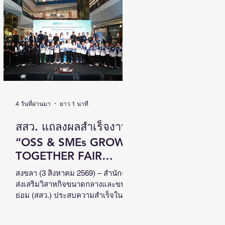
เติบโตไปด้วยกัน วันที่ 4 สิงหาคม
2569 นายนิกร โสมกลาง รัฐมนตรี
ว่าการกระทรวงการพัฒนาสังคมและ
ความมั่นคงของมนุษย์ (รมว.พม.) เป็น
ประธานเปิดงานสัมมนาวิชาการระดับ
ชาติด้านคนพิการ ครั้งที่ 18 (NCPD
2026) ภายใต้แนวคิด “From Learning
to Earning : Innovation for Persons
with Disabilities in
4 วันที่ผ่านมา
ยาว 1 นาที
สสว. แถลงผลสำเร็จงาน
“OSS & SMEs GROW
TOGETHER FAIR
2026”ณ จังหวัดสงขลา
สงขลา (3 สิงหาคม 2569) – สำนักงาน
ส่งเสริมวิสาหกิจขนาดกลางและขนาด
สร้างมูลค่าเศรษฐกิจ
ย่อม (สสว.) ประสบความสำเร็จใน
หมุนเวียนกว่า 5 ล้าน
การจัดงาน “OSS & SMEs GROW
TOGETHER FAIR 2026 มหกรรมยก
บาท หนุน SMEs ภาคใต้