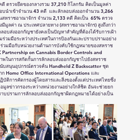
คดี ตรวจยึดของกลางรวม 37,210 กิโลกรัม คิดเป็นมูลค่า
ลอบนำเข้าจำนวน 43 คดี  และลักลอบส่งออกจำนวน 3,266 
ป็นสหราชอาณาจักร จำนวน 2,133 คดี คิดเป็น  65% ตรวจ
่งมีมูลค่า ณ ประเทศปลายทาง (สหราชอาณาจักร) สูงถึงกว่า 
กลอบส่งออกกัญชายังคงเป็นปัญหาสำคัญที่ต้องได้รับการเฝ้า
ยความร่วมมือระหว่างประเทศในการป้องกันและปราบปรามอย่าง
ามร่วมมือกับหน่วยงานด้านการบังคับใช้กฎหมายของสหราช
 Partnership on Cannabis Border Controls and 
ิภาพในการสกัดกั้นการลักลอบส่งออกกัญชาไปยังสหราช
ับสนุนอุปกรณ์ตรวจค้น Handheld Z Backscatter ชุด
าก Home Office International Operations และ 
ปฏิบัติการคัดกรองผู้โดยสารและสิ่งของตั้งแต่ประเทศไทยซึ่ง
้อมูลข่าวกรองระหว่างหน่วยงานอย่างใกล้ชิด อันจะช่วยยก
ราบปรามการลักลอบส่งออกกัญชาผิดกฎหมายได้อย่างเป็น