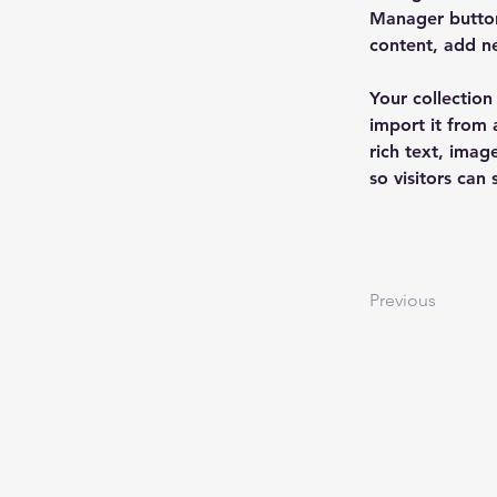
Manager button
content, add n
Your collection
import it from 
rich text, imag
so visitors can
Previous