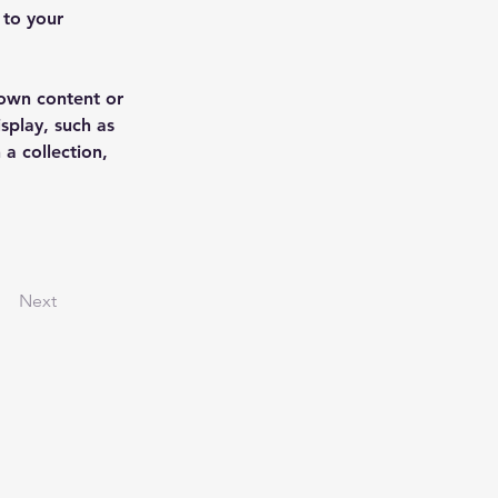
to your 
 own content or 
splay, such as 
a collection, 
Next