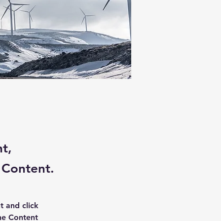
nt,
 Content.
t and click 
he Content 